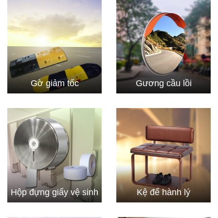
Gờ giảm tốc
Gương cầu lồi
Hộp đựng giấy vệ sinh
Kệ để hành lý