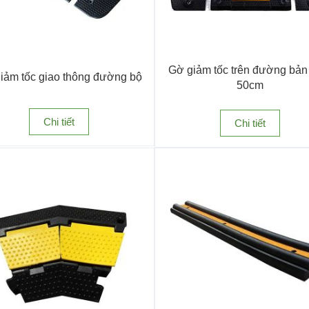
Gờ giảm tốc trên đường bản
iảm tốc giao thông đường bộ
50cm
Chi tiết
 độ giao thông dành cho mọi phương tiện di chuyển
Chi tiết
i đỗ xe, cổng trường, khu dân cư… giúp giảm tốc độ phương tiện một c
sát vào ban đêm. Có nhiều loại như: gờ giảm tốc 50cm, 100cm, loại lắp 