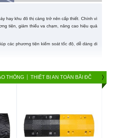
y hay khu đô thị càng trở nên cấp thiết. Chính vì
hương tiện, giảm thiểu va chạm, nâng cao hiệu quả
iúp các phương tiện kiểm soát tốc độ, dễ dàng di
g loại, mẫu mã phù hợp mọi nhu cầu từ công trình
IAO THÔNG
THIẾT BỊ AN TOÀN BÃI ĐỖ XE