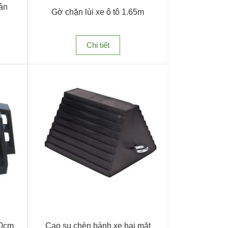
ản
Gờ chặn lùi xe ô tô 1.65m
Chi tiết
hể thiếu tại các hầm xe, kho bãi hoặc hành lang
chống va đập
làm từ cao su đàn hồi, có dán phản
30cm
Cao su chèn bánh xe hai mặt