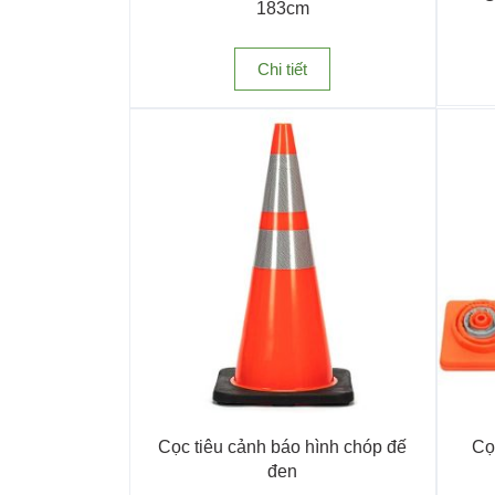
183cm
quang vàng đen giúp nhận diện tốt cả ban ngày 
Chi tiết
Cọc tiêu cảnh báo hình chóp đế
Cọ
đen