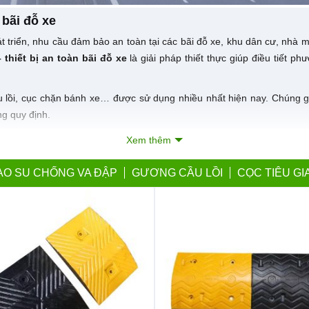
 bãi đỗ xe
 triển, nhu cầu đảm bảo an toàn tại các bãi đỗ xe, khu dân cư, nhà má
– thiết bị an toàn bãi đỗ xe
là giải pháp thiết thực giúp điều tiết p
ầu lồi, cục chặn bánh xe… được sử dụng nhiều nhất hiện nay. Chúng g
g quy định.
 tại Hành Tinh Xanh
Xem thêm
àng đầu các thiết bị giao thông và an toàn bãi đỗ xe với đầy đủ chủn
AO SU CHỐNG VA ĐẬP
GƯƠNG CẦU LỒI
CỌC TIÊU G
 phẩm được ưa chuộng nhất hiện nay: