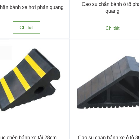
Cao su chắn bánh ô tô ph
hặn bánh xe hơi phản quang
quang
Chi tiết
Chi tiết
ao thông hình chóp nón
 chân tường, gờ cao su chống trầy xe… Đây là những thiết bị không t
 xe, tránh làm hư hỏng công trình và phương tiện. Sản phẩm
cao su 
ục chèn bánh xe tải 28cm
Cao su chặn bánh xe ô tô 