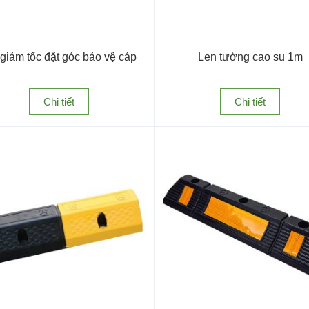
giảm tốc đặt góc bảo vệ cáp
Len tường cao su 1m
Chi tiết
Chi tiết
ị trí đỗ xe trong bãi đậu xe