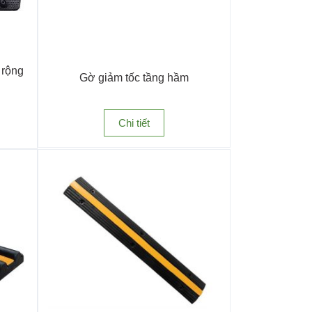
 rộng
Gờ giảm tốc tầng hầm
Chi tiết
ách hiệu quả. Gờ được sản xuất từ cao su đúc đặc
vít cố định hoặc di động vô cùng tiện lợi.