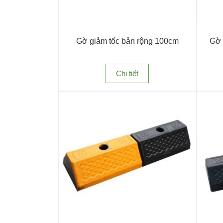
Gờ giảm tốc bản rộng 100cm
Gờ 
Chi tiết
Gờ định vị v