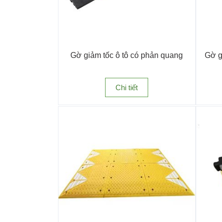
Gờ giảm tốc ô tô có phản quang
Gờ g
Chi tiết
Gờ giảm tốc
Gờ giảm tốc
là thiết bị quen thuộc trong các bã
chịu lực cao, có vạch phản quang rõ nét, dễ quan 
Cục chặn định vị bánh xe