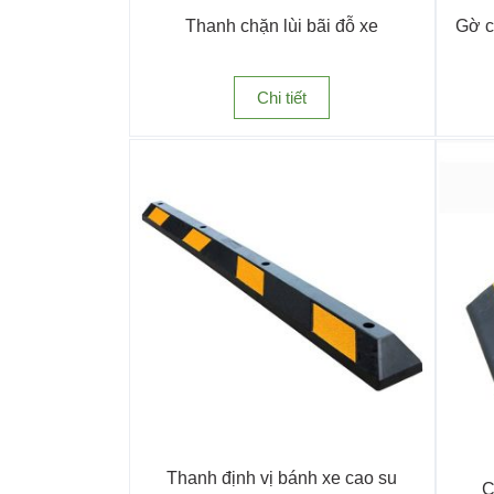
Thanh chặn lùi bãi đỗ xe
Gờ c
Chi tiết
Cọc tiêu gi
Cao su chống va đập
Bao gồm: ốp cột chống va đập, ốp góc tường, ốp
Thanh định vị bánh xe cao su
công nghiệp. Chúng giúp hấp thụ lực tác động từ
C