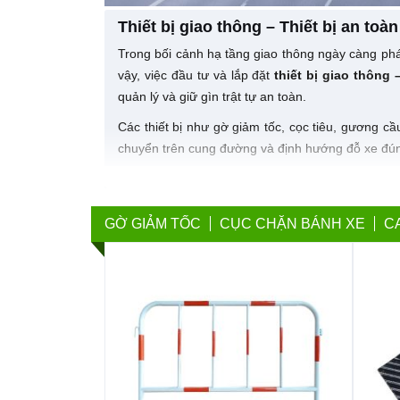
Thiết bị giao thông – Thiết bị an toàn
Trong bối cảnh hạ tầng giao thông ngày càng phát
vậy, việc đầu tư và lắp đặt
thiết bị giao thông 
quản lý và giữ gìn trật tự an toàn.
Các thiết bị như gờ giảm tốc, cọc tiêu, gương c
chuyển trên cung đường và định hướng đỗ xe đún
Các thiết bị an toàn giao thông bán chạy
Hành Tinh Xanh
hiện đang là đơn vị cung cấp h
GỜ GIẢM TỐC
CỤC CHẶN BÁNH XE
C
lớn đến cá nhân sử dụng. Dưới đây là những sản
Gờ giảm tốc độ giao thông