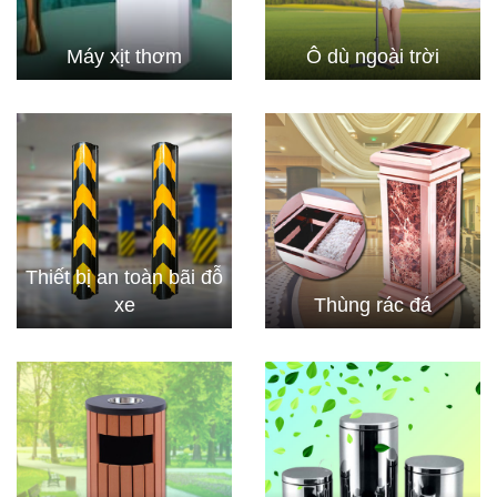
Máy xịt thơm
Ô dù ngoài trời
Thiết bị an toàn bãi đỗ
xe
Thùng rác đá