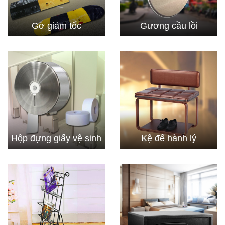
Gờ giảm tốc
Gương cầu lồi
Hộp đựng giấy vệ sinh
Kệ để hành lý