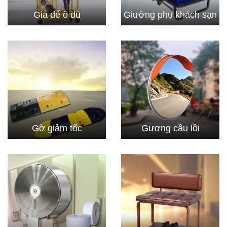
Giá để ô dù
Giường phụ khách sạn
Gờ giảm tốc
Gương cầu lồi