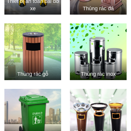
Thiết bị an toàn bãi đỗ
xe
Thùng rác đá
Thùng rác gỗ
Thùng rác inox