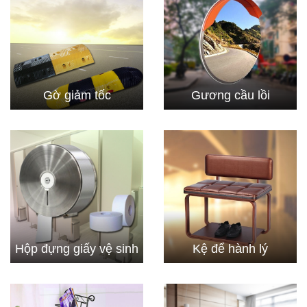
Gờ giảm tốc
Gương cầu lồi
Hộp đựng giấy vệ sinh
Kệ để hành lý