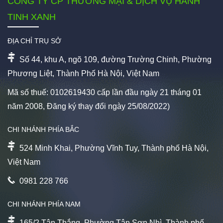
CÔNG TY CP THƯƠNG MẠI & DỊCH VỤ HÀNH
TINH XANH
ĐỊA CHỈ TRỤ SỞ
Số 44, khu A, ngõ 109, đường Trường Chinh, Phường
Phương Liệt, Thành Phố Hà Nội, Việt Nam
Mã số thuế: 0102619430 cấp lần đầu ngày 21 tháng 01
năm 2008, Đăng ký thay đổi ngày 25/08/2022)
CHI NHÁNH PHÍA BẮC
524 Minh Khai, Phường Vĩnh Tuy, Thành phố Hà Nội,
Việt Nam
0981 228 766
CHI NHÁNH PHÍA NAM
165/2 Tân Thắng, Phường Tân Sơn Nhì, Thành phố