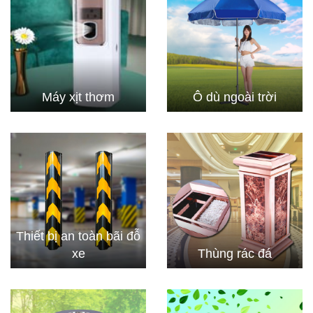
Máy xịt thơm
Ô dù ngoài trời
Thiết bị an toàn bãi đỗ
xe
Thùng rác đá