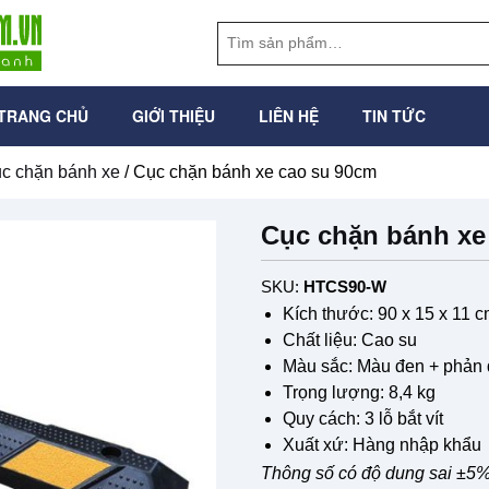
TRANG CHỦ
GIỚI THIỆU
LIÊN HỆ
TIN TỨC
c chặn bánh xe
/ Cục chặn bánh xe cao su 90cm
Cục chặn bánh xe
SKU:
HTCS90-W
Kích thước: 90 x 15 x 11 
Chất liệu: Cao su
Màu sắc: Màu đen + phản
Trọng lượng: 8,4 kg
Quy cách: 3 lỗ bắt vít
Xuất xứ: Hàng nhập khẩu
Thông số có độ dung sai ±5