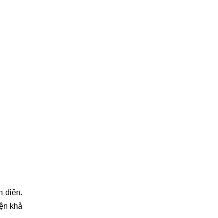
n diện.
iện khả