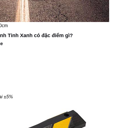
90cm
nh Tinh Xanh có đặc điểm gì?
xe
sai ±5%