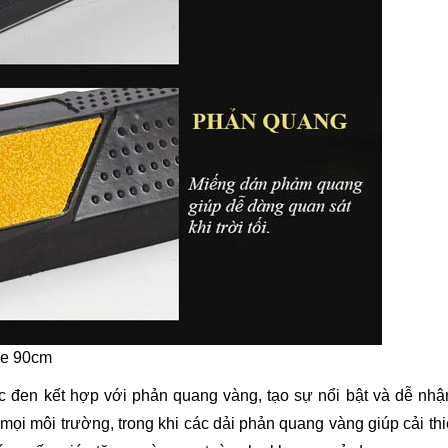
xe 90cm
c đen kết hợp với phản quang vàng, tạo sự nổi bật và dễ nhậ
i môi trường, trong khi các dải phản quang vàng giúp cải th