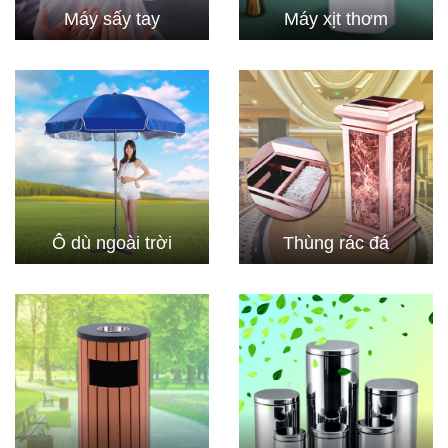
Máy sấy tay
Máy xịt thơm
Ô dù ngoài trời
Thùng rác đá