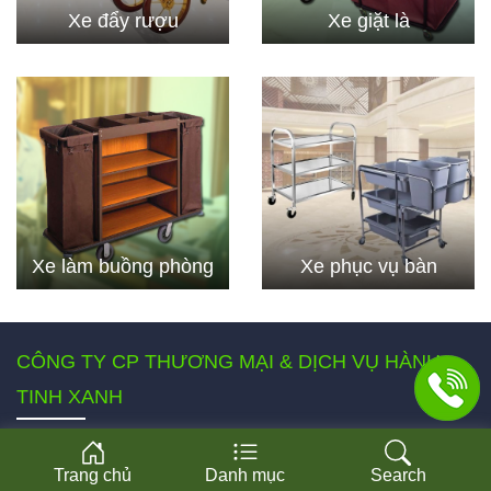
Xe đẩy rượu
Xe giặt là
Xe làm buồng phòng
Xe phục vụ bàn
CÔNG TY CP THƯƠNG MẠI & DỊCH VỤ HÀNH
TINH XANH
ĐỊA CHỈ TRỤ SỞ
Trang chủ
Danh mục
Search
Số 44, khu A, ngõ 109, đường Trường Chinh, Phường