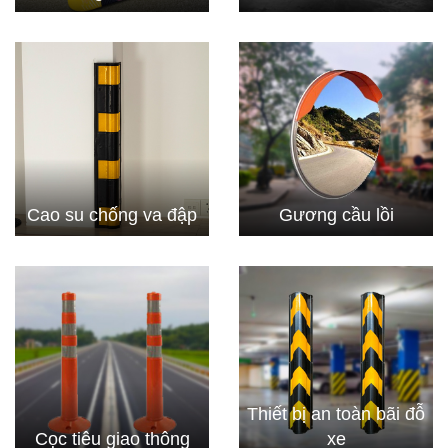
Cao su chống va đập
Gương cầu lồi
Thiết bị an toàn bãi đỗ
Cọc tiêu giao thông
xe