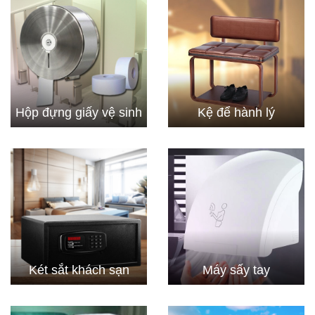
Hộp đựng giấy vệ sinh
Kệ để hành lý
Két sắt khách sạn
Máy sấy tay