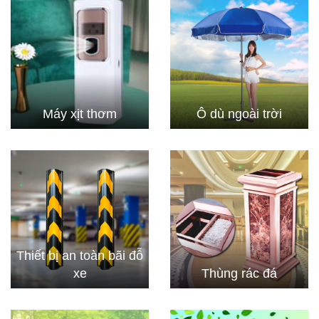
Máy xịt thơm
Ô dù ngoài trời
Thiết bị an toàn bãi đỗ
xe
Thùng rác đá