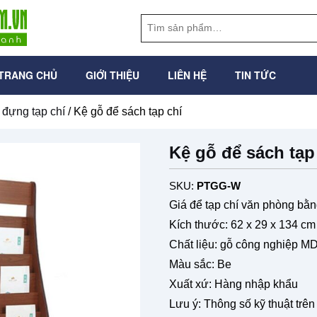
TRANG CHỦ
GIỚI THIỆU
LIÊN HỆ
TIN TỨC
 đựng tạp chí
/ Kệ gỗ để sách tạp chí
Kệ gỗ để sách tạp
SKU:
PTGG-W
Giá để tạp chí văn phòng bằ
Kích thước: 62 x 29 x 134 cm
Chất liệu: gỗ công nghiệp M
Màu sắc: Be
Xuất xứ: Hàng nhập khẩu
Lưu ý: Thông số kỹ thuật trê