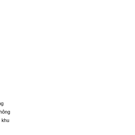
ng
không
g khu