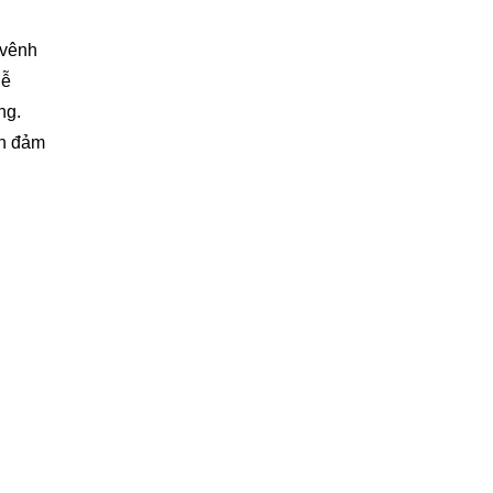
 vênh
dễ
ng.
ẫn đảm