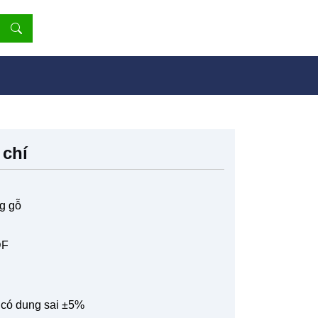
 chí
ng gỗ
DF
n có dung sai ±5%