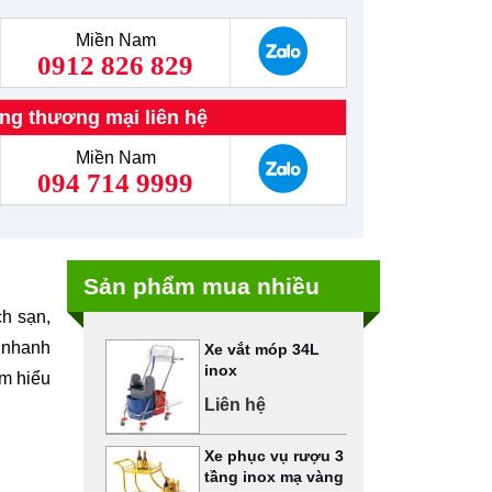
Miền Nam
0912 826 829
ng thương mại liên hệ
Miền Nam
094 714 9999
Sản phẩm mua nhiều
ch sạn,
ê nhanh
Xe vắt móp 34L
inox
ìm hiểu
Liên hệ
Xe phục vụ rượu 3
tầng inox mạ vàng