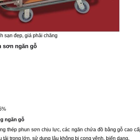
 sạn đẹp, giá phải chăng
n sơn ngăn gỗ
±5%
ng ngăn gỗ
ng thép phun sơn chịu lực, các ngăn chứa đồ bằng gỗ cao cấ
 tải trọng lớn, sử dụng lâu không bị cong vênh, biến dạng.