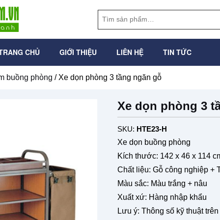
TRANG CHỦ
GIỚI THIỆU
LIÊN HỆ
TIN TỨC
àm buồng phòng
/ Xe dọn phòng 3 tầng ngăn gỗ
Xe dọn phòng 3 t
SKU:
HTE23-H
Xe dọn buồng phòng
Kích thước: 142 x 46 x 114 c
Chất liệu: Gỗ công nghiệp +
Màu sắc: Màu trắng + nâu
Xuất xứ: Hàng nhập khẩu
Lưu ý: Thông số kỹ thuật trê