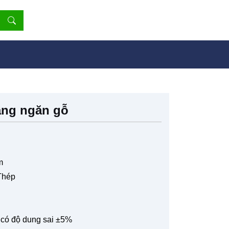
ầng ngăn gỗ
m
 Thép
n có độ dung sai ±5%