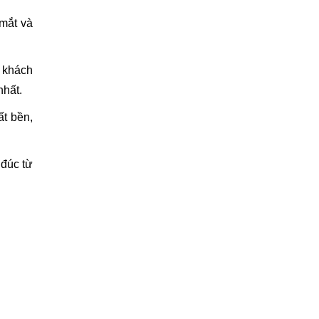
 mắt và
s khách
nhất.
ất bền,
 đúc từ