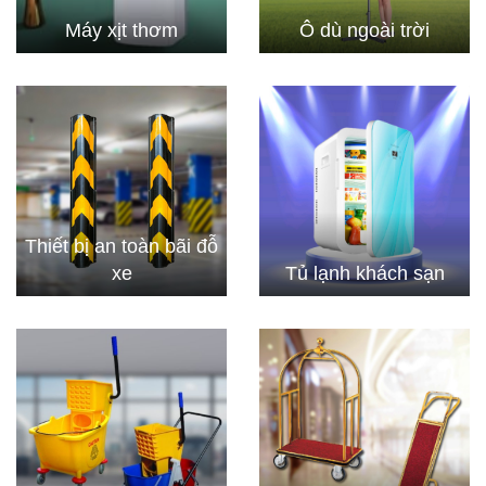
Máy xịt thơm
Ô dù ngoài trời
Thiết bị an toàn bãi đỗ
xe
Tủ lạnh khách sạn