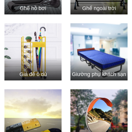
Ghế hồ bơi
Ghế ngoài trời
Giá để ô dù
Giường phụ khách sạn