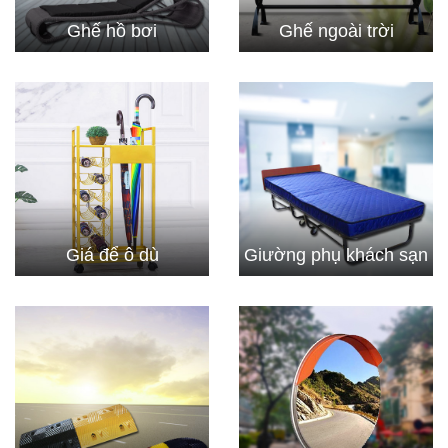
Ghế hồ bơi
Ghế ngoài trời
Giá để ô dù
Giường phụ khách sạn