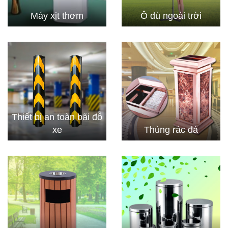
Máy xịt thơm
Ô dù ngoài trời
Thiết bị an toàn bãi đỗ
xe
Thùng rác đá