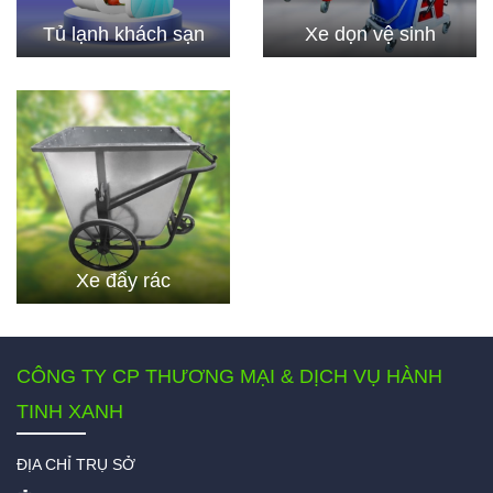
Tủ lạnh khách sạn
Xe dọn vệ sinh
Xe đẩy rác
CÔNG TY CP THƯƠNG MẠI & DỊCH VỤ HÀNH
TINH XANH
ĐỊA CHỈ TRỤ SỞ