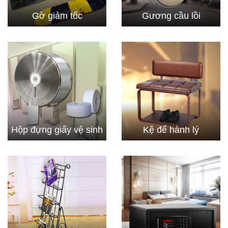
Gờ giảm tốc
Gương cầu lồi
Hộp đựng giấy vệ sinh
Kệ để hành lý