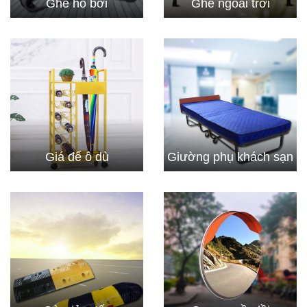
Ghế hồ bơi
Ghế ngoài trời
Giá để ô dù
Giường phụ khách sạn