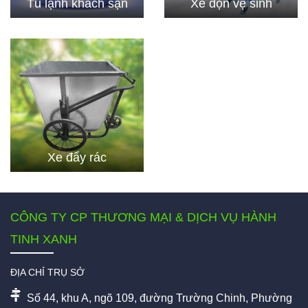
Tủ lạnh khách sạn
Xe dọn vệ sinh
Xe đẩy rác
CÔNG TY CP THƯƠNG MẠI & DỊCH VỤ HÀNH
TINH XANH
ĐỊA CHỈ TRỤ SỞ
Số 44, khu A, ngõ 109, đường Trường Chinh, Phường