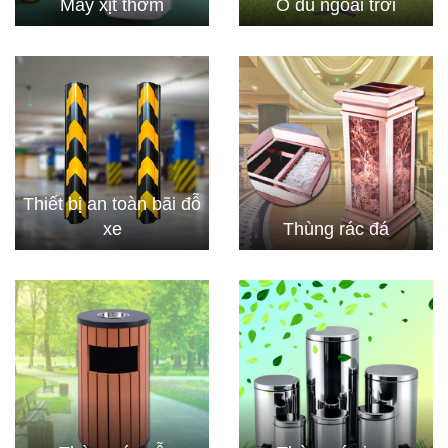
Máy xịt thơm
Ô dù ngoài trời
Thiết bị an toàn bãi đỗ
xe
Thùng rác đá