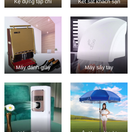
Kệ đựng tạp chí
Két sắt khách sạn
Máy đánh giày
Máy sấy tay