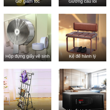
Gờ giảm tốc
Gương cầu lồi
Hộp đựng giấy vệ sinh
Kệ để hành lý