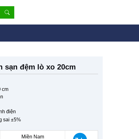
 sạn đệm lò xo 20cm
0 cm
ọn
nh điện
g sai ±5%
Miền Nam