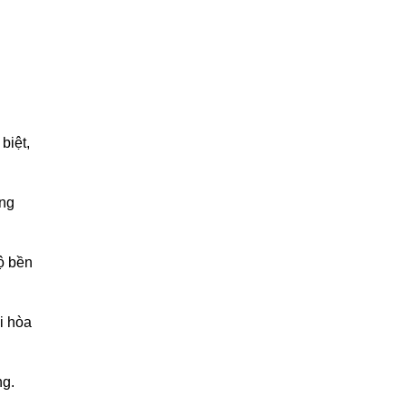
biệt,
òng
ộ bền
i hòa
ng.