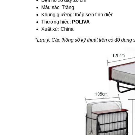
Đệm lò xo dày 20 cm
Màu sắc: Trắng
Khung giường: thép sơn tĩnh điện
Thương hiệu:
POLIVA
Xuất xứ: China
*Lưu ý: Các thông số kỹ thuật trên có độ dung