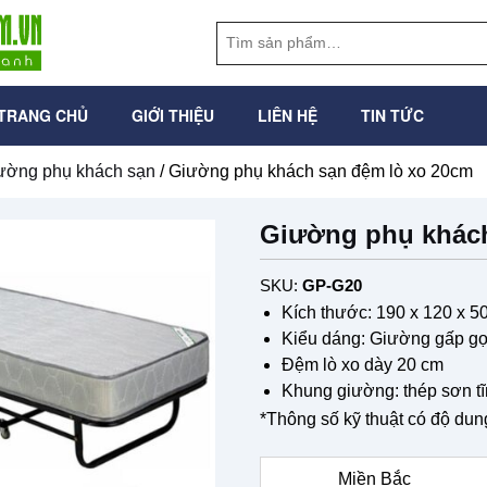
TRANG CHỦ
GIỚI THIỆU
LIÊN HỆ
TIN TỨC
ường phụ khách sạn
/ Giường phụ khách sạn đệm lò xo 20cm
Giường phụ khách
SKU:
GP-G20
Kích thước: 190 x 120 x 5
Kiểu dáng: Giường gấp g
Đệm lò xo dày 20 cm
Khung giường: thép sơn tĩ
*Thông số kỹ thuật có độ dun
Miền Bắc