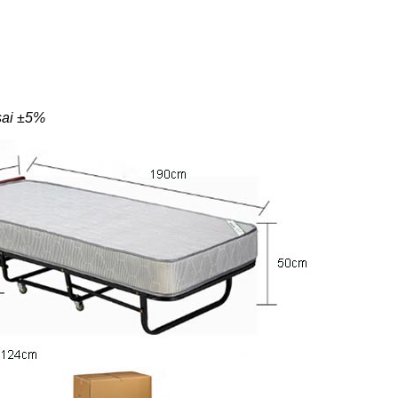
 sai ±5%