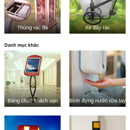
Thùng rác đá
Xe đẩy rác
Danh mục khác
Bảng chào khách sạn
Bình đựng nước rửa tay