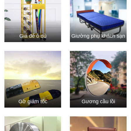
Giá để ô dù
Giường phụ khách sạn
Gờ giảm tốc
Gương cầu lồi