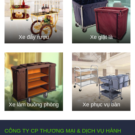
Xe đẩy rượu
Xe giặt là
Xe làm buồng phòng
Xe phục vụ bàn
CÔNG TY CP THƯƠNG MẠI & DỊCH VỤ HÀNH