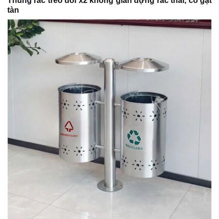
Thùng rác treo đôi x2 không gian đựng rác thải, có gạt
tàn