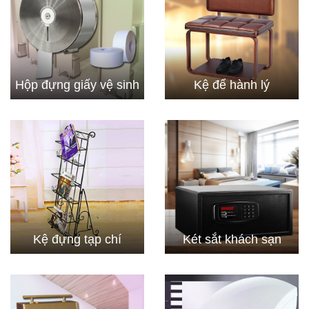
Hộp đựng giấy vệ sinh
Kệ để hành lý
Kệ đựng tạp chí
Két sắt khách sạn