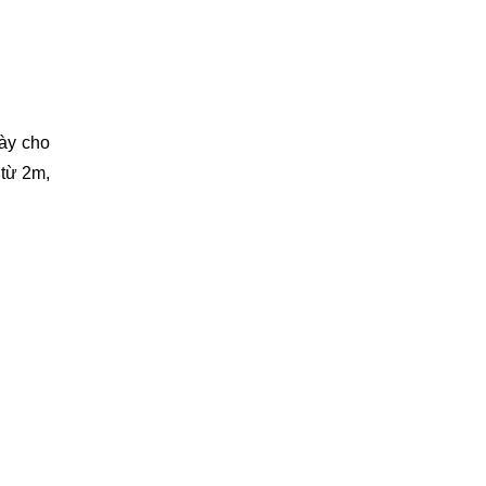
ày cho
 từ 2m,