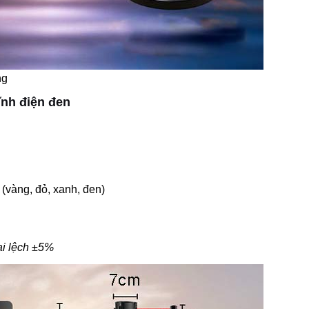
ng
ĩnh điện đen
(vàng, đỏ, xanh, đen)
ai lệch ±5%