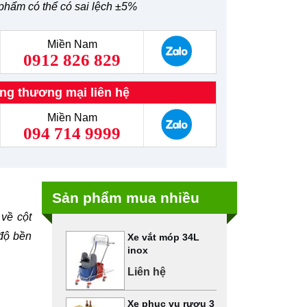
phẩm có thể có sai lệch ±5%
Miền Nam
0912 826 829
ng thương mại liên hệ
Miền Nam
094 714 9999
Sản phẩm mua nhiều
 về cột
 độ bền
Xe vắt móp 34L
inox
Liên hệ
Xe phục vụ rượu 3