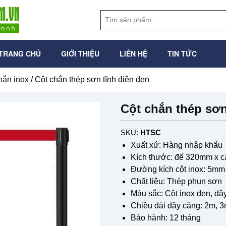
TRANG CHỦ
GIỚI THIỆU
LIÊN HỆ
TIN TỨC
hắn inox
/ Cột chắn thép sơn tĩnh điện đen
Cột chắn thép sơn
SKU:
HTSC
Xuất xứ: Hàng nhập khẩu
Kích thước: đế 320mm x 
Đường kích cột inox: 5mm
Chất liệu: Thép phun sơn
Màu sắc: Cột inox đen, d
Chiều dài dây căng: 2m, 
Bảo hành: 12 tháng