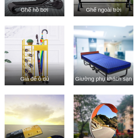
Ghế hồ bơi
Ghế ngoài trời
Giá để ô dù
Giường phụ khách sạn