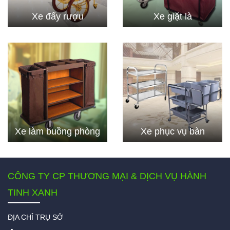
Xe đẩy rượu
Xe giặt là
Xe làm buồng phòng
Xe phục vụ bàn
CÔNG TY CP THƯƠNG MẠI & DỊCH VỤ HÀNH
TINH XANH
ĐỊA CHỈ TRỤ SỞ