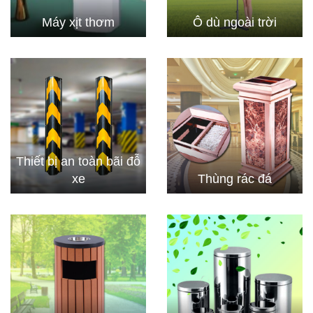
Máy xịt thơm
Ô dù ngoài trời
Thiết bị an toàn bãi đỗ
xe
Thùng rác đá