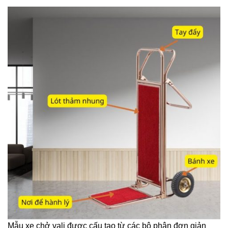
Mẫu xe chở vali được cấu tạo từ các bộ phận đơn giản