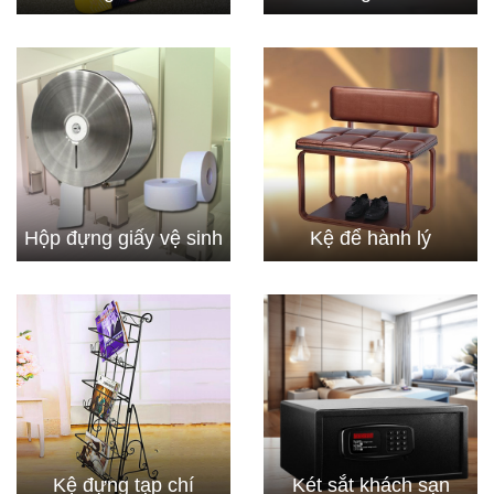
Hộp đựng giấy vệ sinh
Kệ để hành lý
Kệ đựng tạp chí
Két sắt khách sạn