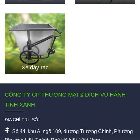
Xe đẩy rác
CÔNG TY CP THƯƠNG MẠI & DỊCH VỤ HÀNH
TINH XANH
ĐỊA CHỈ TRỤ SỞ
Số 44, khu A, ngõ 109, đường Trường Chinh, Phường