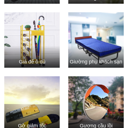
Giá để ô dù
Giường phụ khách sạn
Gờ giảm tốc
Gương cầu lồi