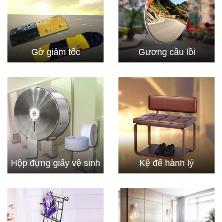
Gờ giảm tốc
Gương cầu lồi
Hộp đựng giấy vệ sinh
Kệ để hành lý