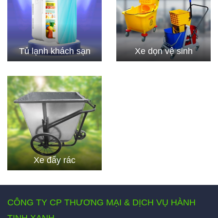
Tủ lạnh khách sạn
Xe dọn vệ sinh
Xe đẩy rác
CÔNG TY CP THƯƠNG MẠI & DỊCH VỤ HÀNH
TINH XANH