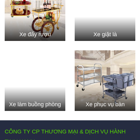
Xe đẩy rượu
Xe giặt là
Xe làm buồng phòng
Xe phục vụ bàn
CÔNG TY CP THƯƠNG MẠI & DỊCH VỤ HÀNH