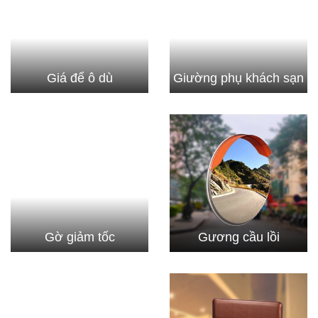
Giá để ô dù
Giường phụ khách sạn
Gờ giảm tốc
Gương cầu lồi