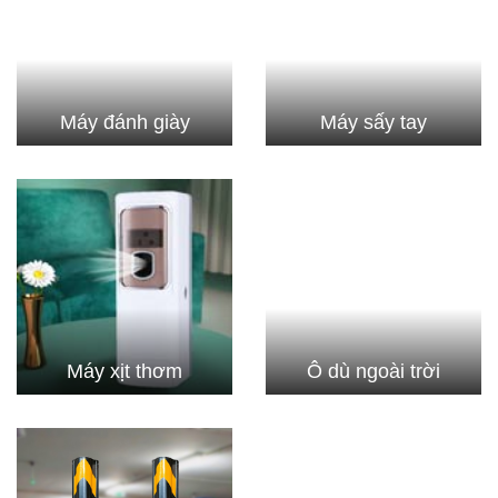
Máy đánh giày
Máy sấy tay
Máy xịt thơm
Ô dù ngoài trời