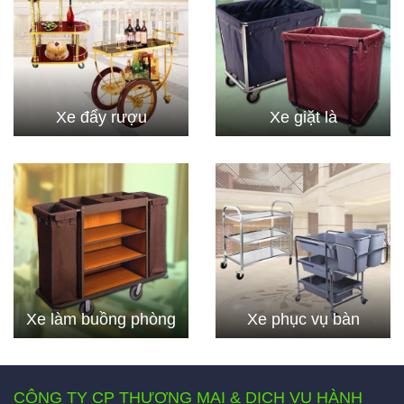
Xe đẩy rượu
Xe giặt là
Xe làm buồng phòng
Xe phục vụ bàn
CÔNG TY CP THƯƠNG MẠI & DỊCH VỤ HÀNH