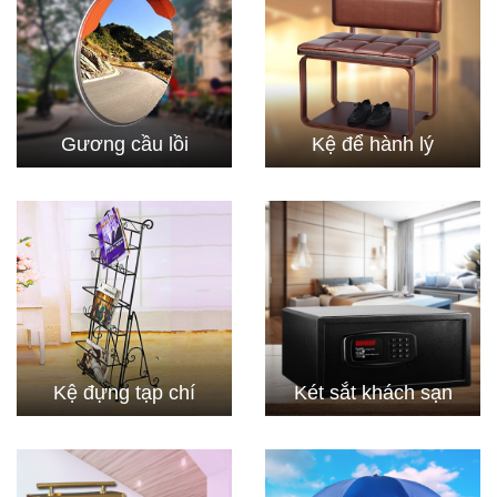
Gương cầu lồi
Kệ để hành lý
Kệ đựng tạp chí
Két sắt khách sạn