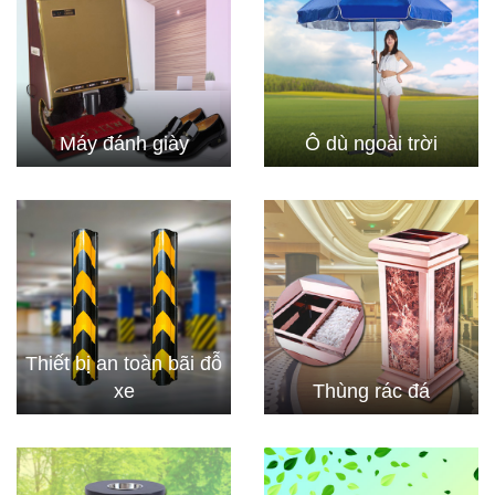
Máy đánh giày
Ô dù ngoài trời
Thiết bị an toàn bãi đỗ
xe
Thùng rác đá