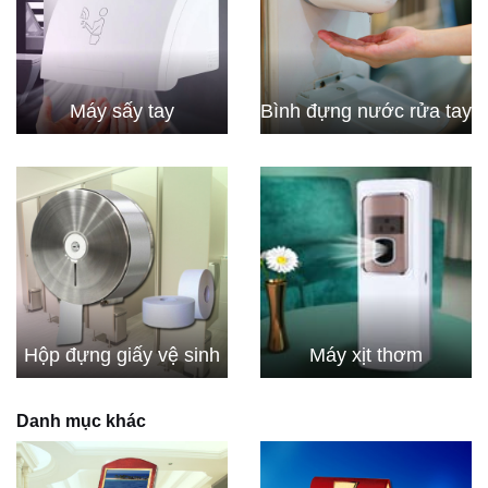
Máy sấy tay
Bình đựng nước rửa tay
Hộp đựng giấy vệ sinh
Máy xịt thơm
Danh mục khác