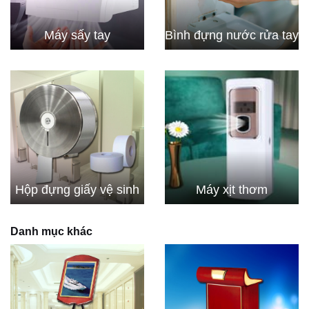
Máy sấy tay
Bình đựng nước rửa tay
Hộp đựng giấy vệ sinh
Máy xịt thơm
Danh mục khác