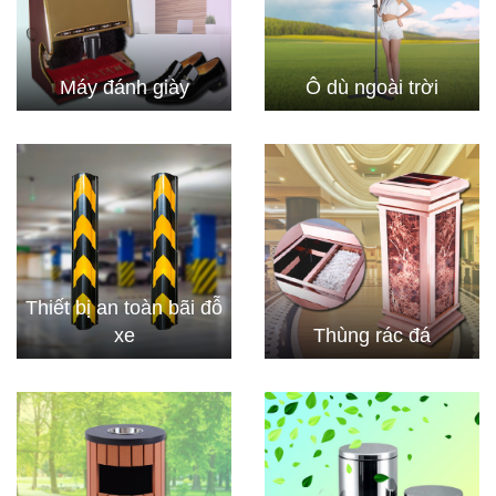
Máy đánh giày
Ô dù ngoài trời
Thiết bị an toàn bãi đỗ
xe
Thùng rác đá