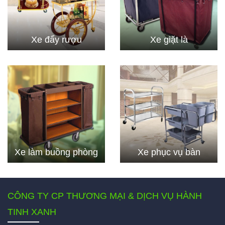
Xe đẩy rượu
Xe giặt là
Xe làm buồng phòng
Xe phục vụ bàn
CÔNG TY CP THƯƠNG MẠI & DỊCH VỤ HÀNH
TINH XANH