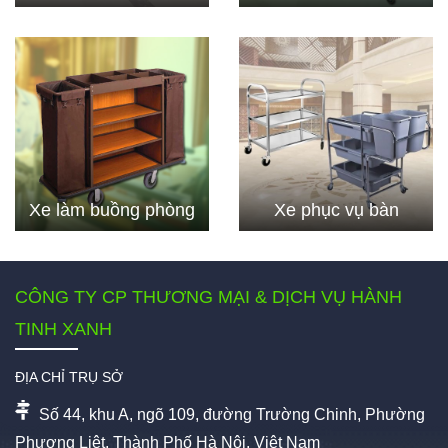
Xe làm buồng phòng
Xe phục vụ bàn
CÔNG TY CP THƯƠNG MẠI & DỊCH VỤ HÀNH
TINH XANH
ĐỊA CHỈ TRỤ SỞ
Số 44, khu A, ngõ 109, đường Trường Chinh, Phường
Phương Liệt, Thành Phố Hà Nội, Việt Nam