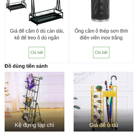
Giá để cắm ô dù cán dài,
Ống cắm ô thép sơn tĩnh
kệ để treo ô dù ngắn
điện viền inox trắng
Chi tiết
Chi tiết
Đồ dùng tiền sảnh
Kệ đựng tạp chí
Giá để ô dù