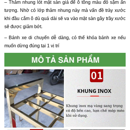
– Thảm nhung lót mặt sàn giá để ô tông màu đỏ sậm ấn
tượng. Nhờ có lớp thảm nhung này mà vấn đề trày xước
khi đầu cắm ô dù quá dài sẽ va vào mặt sàn gây trầy xước
sẽ được giảm bớt.
– Bánh xe di chuyển dễ dàng, có thể khóa bánh xe nếu
muốn dừng đúng tại 1 vị trí