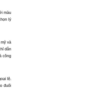
với màu
chọn lý
m mỹ và
chỉ dẫn
là công
oại lệ.
o đuổi