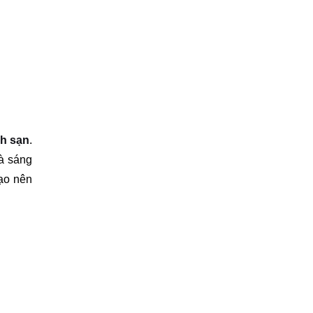
h sạn
.
và sáng
tạo nên