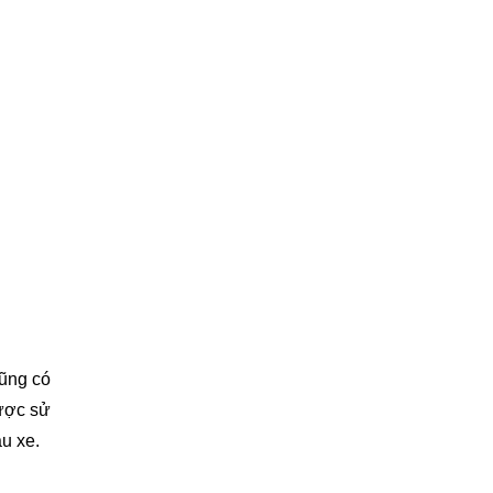
cũng có
được sử
u xe.