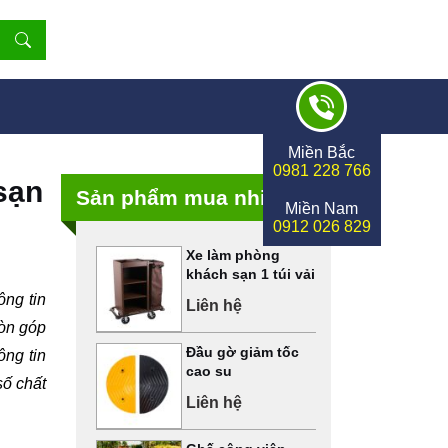
Miền Bắc
0981 228 766
 sạn
Sản phẩm mua nhiều
Miền Nam
0912 026 829
Xe làm phòng
khách sạn 1 túi vải
ông tin
Liên hệ
còn góp
Đầu gờ giảm tốc
ông tin
cao su
số chất
Liên hệ