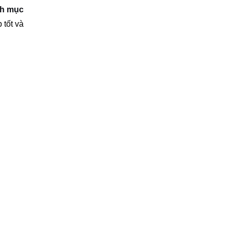
h mục
 tốt và