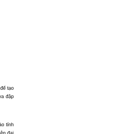
 để tạo
va đập
ào tính
iện đại