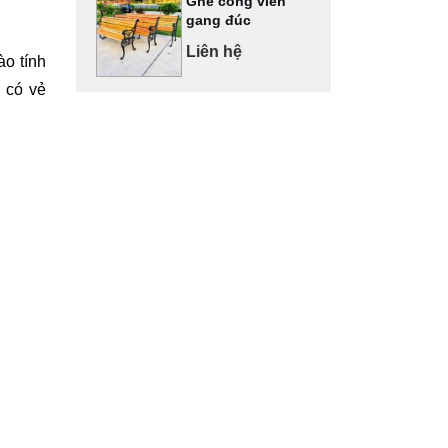
Ghế công viên
gang đúc
Liên hệ
ào tính
 có vẻ