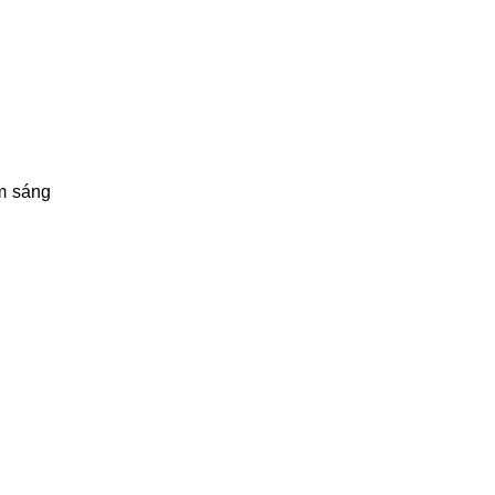
im
sáng