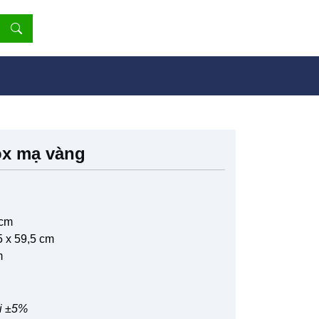
ox mạ vàng
 cm
5 x 59,5 cm
m
ai ±5%