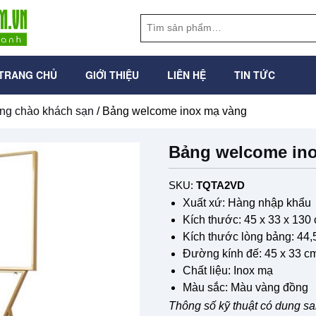
TRANG CHỦ
GIỚI THIỆU
LIÊN HỆ
TIN TỨC
ng chào khách sạn
/ Bảng welcome inox mạ vàng
Bảng welcome in
SKU:
TQTA2VD
Xuất xứ: Hàng nhập khẩu
Kích thước: 45 x 33 x 130
Kích thước lòng bảng: 44,
Đường kính đế: 45 x 33 c
Chất liệu: Inox mạ
Màu sắc: Màu vàng đồng
Thông số kỹ thuật có dung s