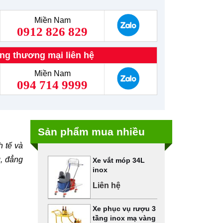
Miền Nam
0912 826 829
ng thương mại liên hệ
Miền Nam
094 714 9999
Sản phẩm mua nhiều
h tế và
g, đẳng
Xe vắt móp 34L
inox
Liên hệ
Xe phục vụ rượu 3
tầng inox mạ vàng