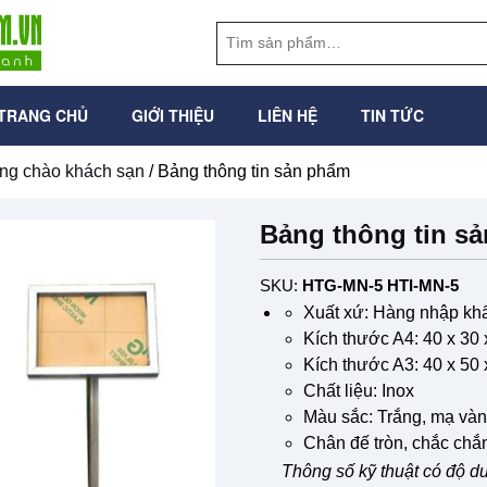
TRANG CHỦ
GIỚI THIỆU
LIÊN HỆ
TIN TỨC
ng chào khách sạn
/ Bảng thông tin sản phẩm
Bảng thông tin s
SKU:
HTG-MN-5 HTI-MN-5
Xuất xứ: Hàng nhập kh
Kích thước A4: 40 x 30
Kích thước A3: 40 x 50
Chất liệu: Inox
Màu sắc: Trắng, mạ và
Chân đế tròn, chắc chắ
Thông số kỹ thuật có độ d