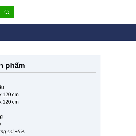
ản phẩm
ẩu
 x 120 cm
 x 120 cm
ng
n
ung sai ±5%