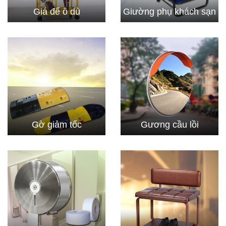
Giá để ô dù
Giường phụ khách sạn
Gờ giảm tốc
Gương cầu lồi