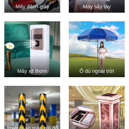
Máy đánh giày
Máy sấy tay
Máy xịt thơm
Ô dù ngoài trời
Thiết bị an toàn bãi đỗ