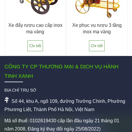
Xe đẩy rượu cao cấp inox
Xe phục vụ rượu 3 tầng
mạ vàng
inox mạ vàng
Chi tiết
Chi tiết
CÔNG TY CP THƯƠNG MẠI & DỊCH VỤ HÀNH
TINH XANH
ĐỊA CHỈ TRỤ SỞ
Số 44, khu A, ngõ 109, đường Trường Chinh, Phường
Phương Liệt, Thành Phố Hà Nội, Việt Nam
Mã số thuế: 0102619430 cấp lần đầu ngày 21 tháng 01
năm 2008, Đăng ký thay đổi ngày 25/08/2022)