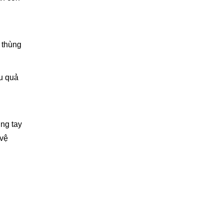
n thùng
ệu quả
ng tay
 vệ