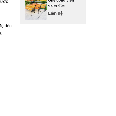
Ghế công viên
 được
gang đúc
Liên hệ
độ dẻo
.