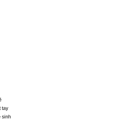
ẽ
 tay
ệ sinh