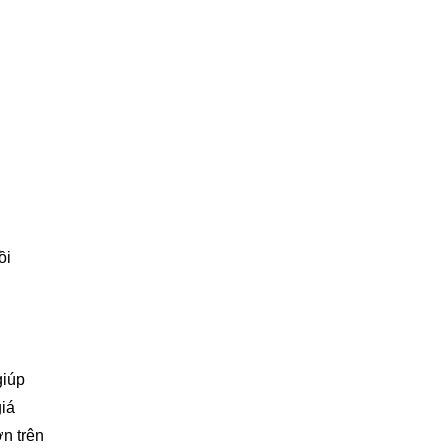
ồi
giúp
giá
n trên