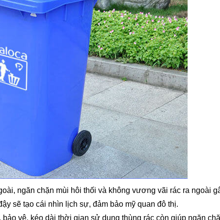
goài, ngăn chặn mùi hôi thối và không vương vãi rác ra ngoài g
ậy sẽ tạo cái nhìn lịch sự, đảm bảo mỹ quan đô thị.
 bảo vệ, kéo dài thời gian sử dụng thùng rác còn giúp ngăn ch