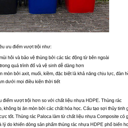
u ưu điểm vượt trội như:
mùi hôi và bảo vệ thùng bởi các tác động từ bên ngoài
trong quá trình đổ và vệ sinh dễ dàng hơn
mòn bởi axit, muối, kiềm, đặc biệt là khả năng chịu lực, đàn h
m dưới mọi điều kiện thời tiết
 điểm vượt trội hơn so với chất liệu nhựa HDPE. Thùng rác
 không bị ăn mòn bởi các chất hóa học. Cấu tạo sợi thủy tinh 
ực tốt. Thùng rác Paloca làm từ chất liệu nhựa Composite có 
 lý do khiến dòng sản phẩm thùng rác nhựa HDPE phổ biến hơ