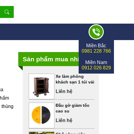
Miền Bắc
0981 228 766
Sản phẩm mua nhiều
Miền Nam
0912 026 829
Xe làm phòng
khách sạn 1 túi vải
ủa
Liên hệ
 phẩm
Đầu gờ giảm tốc
i thùng
cao su
Liên hệ