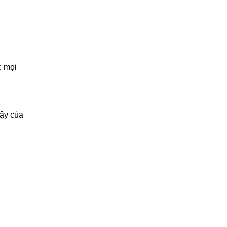
c mọi
đậy của