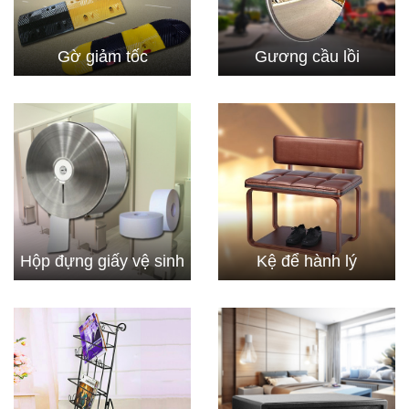
Gờ giảm tốc
Gương cầu lồi
Hộp đựng giấy vệ sinh
Kệ để hành lý