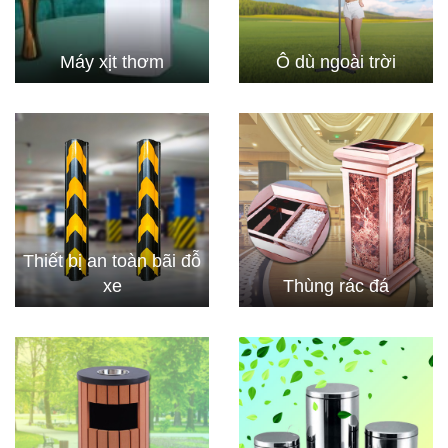
Máy xịt thơm
Ô dù ngoài trời
Thiết bị an toàn bãi đỗ
xe
Thùng rác đá