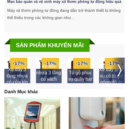
Mẹo bảo quản và vệ sinh máy xịt thơm phòng tự động hiệu quả
C
Máy xịt thơm phòng tự động đang dần trở thành thiết bị không
K
thể thiếu trong các không gian như…
k
SẢN PHẨM KHUYẾN MÃI
-17%
-17%
-17%
-17%
Xe đẩy
Xe đẩy 3
Xe đẩy phục
nhựa 3 tầng
Tủ gỗ phục
tầng nhựa
vụ có tủ giữ
có vách
vụ quầy bar
có cửa kín
nóng đồ ăn
ngăn
Danh Mục khác