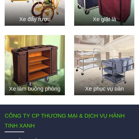
Xe đẩy rượu
Xe giặt là
Xe làm buồng phòng
Xe phục vụ bàn
CÔNG TY CP THƯƠNG MẠI & DỊCH VỤ HÀNH
TINH XANH