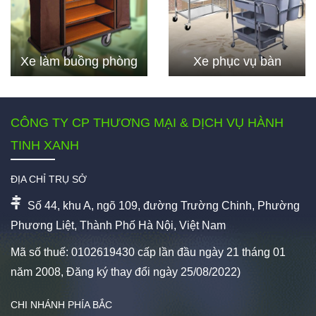
Xe làm buồng phòng
Xe phục vụ bàn
CÔNG TY CP THƯƠNG MẠI & DỊCH VỤ HÀNH
TINH XANH
ĐỊA CHỈ TRỤ SỞ
Số 44, khu A, ngõ 109, đường Trường Chinh, Phường
Phương Liệt, Thành Phố Hà Nội, Việt Nam
Mã số thuế: 0102619430 cấp lần đầu ngày 21 tháng 01
năm 2008, Đăng ký thay đổi ngày 25/08/2022)
CHI NHÁNH PHÍA BẮC