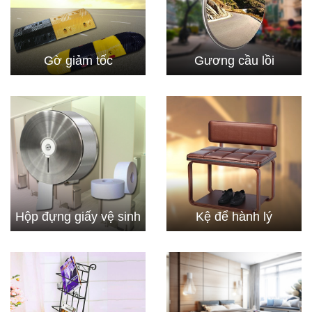
Gờ giảm tốc
Gương cầu lồi
Hộp đựng giấy vệ sinh
Kệ để hành lý