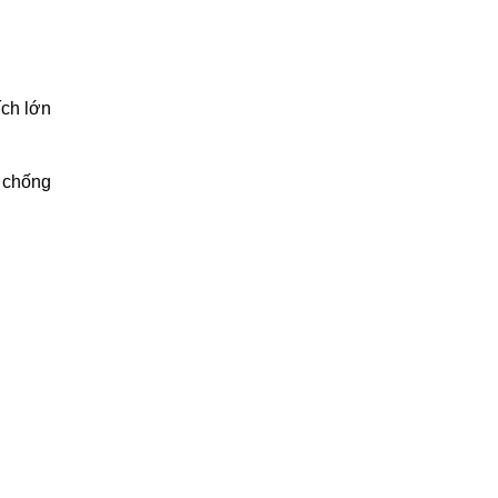
ích lớn
g chống