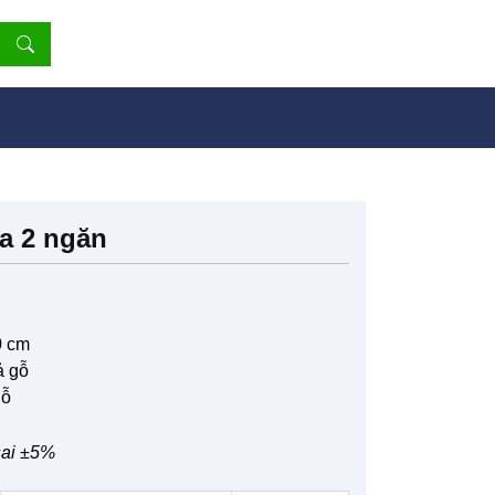
a 2 ngăn
0 cm
ả gỗ
gỗ
sai ±5%