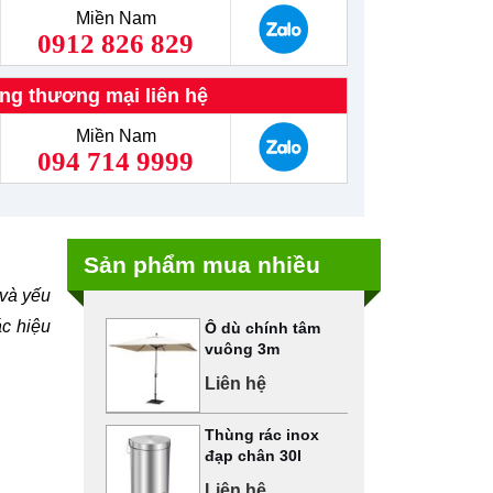
Miền Nam
0912 826 829
ng thương mại liên hệ
Miền Nam
094 714 9999
Sản phẩm mua nhiều
 và yếu
ác hiệu
Ô dù chính tâm
vuông 3m
Liên hệ
Thùng rác inox
đạp chân 30l
Liên hệ