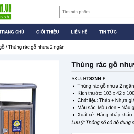
TRANG CHỦ
GIỚI THIỆU
LIÊN HỆ
TIN TỨC
gỗ
/ Thùng rác gỗ nhựa 2 ngăn
Thùng rác gỗ nhự
SKU:
HTS2NN-F
Thùng rác gỗ nhựa 2 ngăn
Kích thước: 103 x 42 x 10
Chất liệu: Thép + Nhựa gi
Màu sắc: Màu đen + Nâu 
Xuất xứ: Hàng nhập khẩu
Lưu ý: Thông số có độ dung 