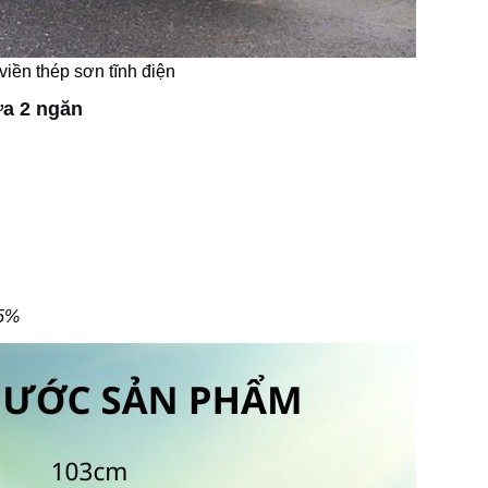
iền thép sơn tĩnh điện
ựa 2 ngăn
±5%