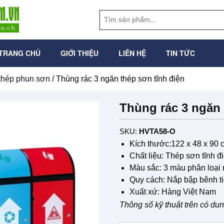
TRANG CHỦ
GIỚI THIỆU
LIÊN HỆ
TIN TỨC
thép phun sơn
/ Thùng rác 3 ngăn thép sơn tĩnh điện
Thùng rác 3 ngăn 
SKU:
HVTA58-O
Kích thước:122 x 48 x 90 
Chất liệu: Thép sơn tĩnh đ
Màu sắc: 3 màu phân loại r
Quy cách: Nắp bập bênh ti
Xuất xứ: Hàng Việt Nam
Thông số kỹ thuật trên có du