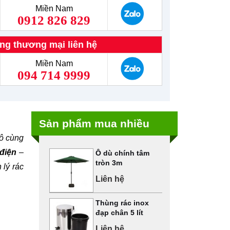
Miền Nam
0912 826 829
ng thương mại liên hệ
Miền Nam
094 714 9999
Sản phẩm mua nhiều
vô cùng
 điện
–
Ô dù chính tâm
tròn 3m
 lý rác
Liên hệ
Thùng rác inox
đạp chân 5 lít
Liên hệ