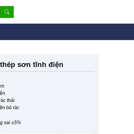
thép sơn tĩnh điện
cm
iện
ác thải
ện bỏ rác
ng sai ±5%