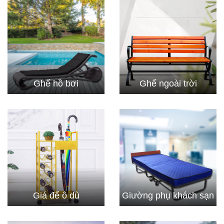
Ghế hồ bơi
Ghế ngoài trời
Giá để ô dù
Giường phụ khách sạn