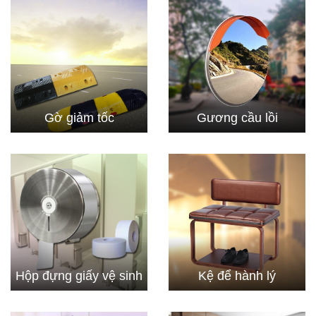
Gờ giảm tốc
Gương cầu lồi
Hộp đựng giấy vệ sinh
Kệ để hành lý