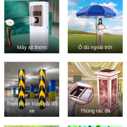
Máy xịt thơm
Ô dù ngoài trời
Thiết bị an toàn bãi đỗ
xe
Thùng rác đá