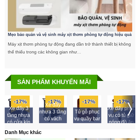
Mẹo bảo quản và vệ sinh máy xịt thơm phòng tự động hiệu quả
C
Máy xịt thơm phòng tự động đang dần trở thành thiết bị không
K
thể thiếu trong các không gian như…
k
SẢN PHẨM KHUYẾN MÃI
-17%
-17%
-17%
-17%
Xe đẩy
Xe đẩy 3
Xe đẩy phục
nhựa 3 tầng
Tủ gỗ phục
tầng nhựa
vụ có tủ giữ
có vách
vụ quầy bar
có cửa kín
nóng đồ ăn
ngăn
Danh Mục khác