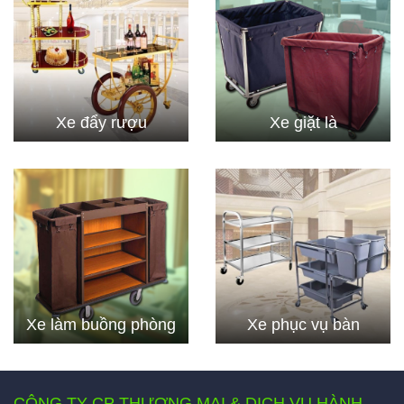
Xe đẩy rượu
Xe giặt là
Xe làm buồng phòng
Xe phục vụ bàn
CÔNG TY CP THƯƠNG MẠI & DỊCH VỤ HÀNH