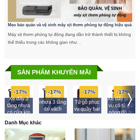
Mẹo bảo quản và vệ sinh máy xịt thơm phòng tự động hiệu quả
C
Máy xịt thơm phòng tự động đang dần trở thành thiết bị không
K
thể thiếu trong các không gian như…
k
SẢN PHẨM KHUYẾN MÃI
-17%
-17%
-17%
-17%
Xe đẩy
Xe đẩy 3
Xe đẩy phục
nhựa 3 tầng
Tủ gỗ phục
tầng nhựa
vụ có tủ giữ
có vách
vụ quầy bar
có cửa kín
nóng đồ ăn
ngăn
Danh Mục khác