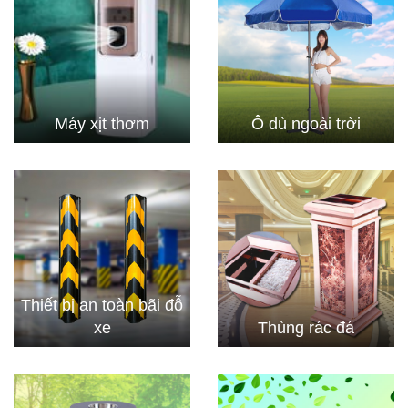
Máy xịt thơm
Ô dù ngoài trời
Thiết bị an toàn bãi đỗ
xe
Thùng rác đá