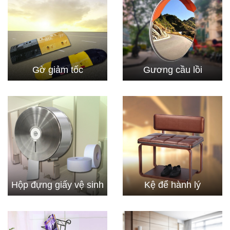
Gờ giảm tốc
Gương cầu lồi
Hộp đựng giấy vệ sinh
Kệ để hành lý