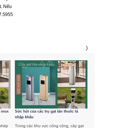
t. Nếu
07.5955
 inox
Sức hút của các trụ gạt tàn thuốc lá
Điểm danh các lỗi h
nhập khẩu
tàn thuốc lá chuyên
phép
Trong các khu vực công cộng, cây gạt
Trong các không gi