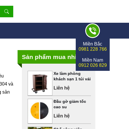
Miền Bắc
0981 228 766
Sản phẩm mua nhiều
Miền Nam
0912 026 829
Xe làm phòng
ệu
khách sạn 1 túi vải
 304 và
Liên hệ
g sản
Đầu gờ giảm tốc
cao su
Liên hệ