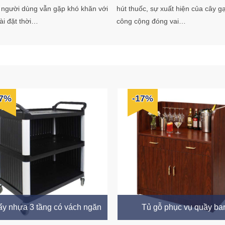
 người dùng vẫn gặp khó khăn với
hút thuốc, sự xuất hiện của cây gạ
cài đặt thời…
công cộng đóng vai…
17%
-17%
ẩy nhựa 3 tầng có vách ngăn
Tủ gỗ phục vụ quầy ba