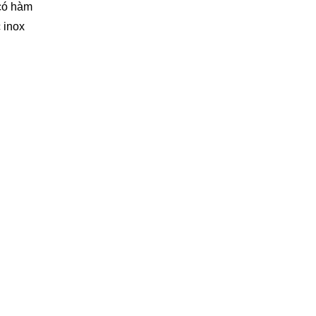
 có hàm
 inox