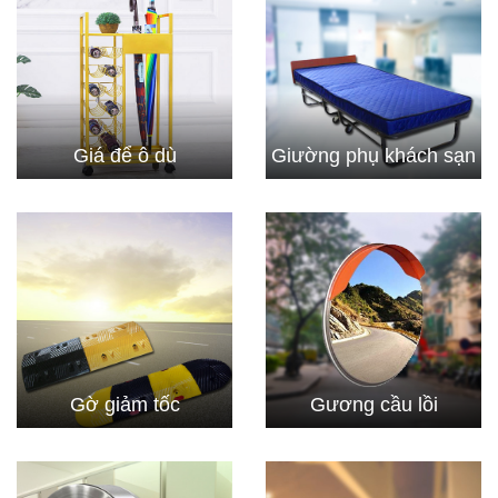
Giá để ô dù
Giường phụ khách sạn
Gờ giảm tốc
Gương cầu lồi