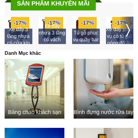
SẢN PHẨM KHUYẾN MÃI
-17%
-17%
-17%
-17%
Xe đẩy
Xe đẩy 3
Xe đẩy phục
nhựa 3 tầng
Tủ gỗ phục
tầng nhựa
vụ có tủ giữ
có vách
vụ quầy bar
có cửa kín
nóng đồ ăn
ngăn
Danh Mục khác
Bảng chào khách sạn
Bình đựng nước rửa tay