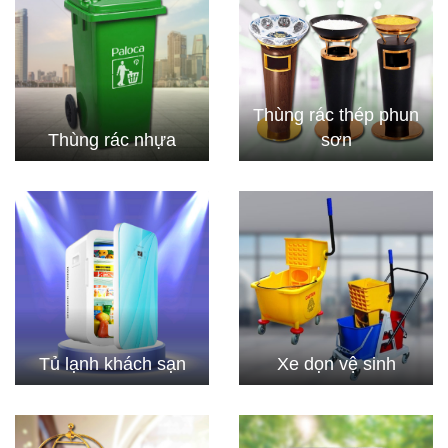
Thùng rác thép phun
Thùng rác nhựa
sơn
Tủ lạnh khách sạn
Xe dọn vệ sinh