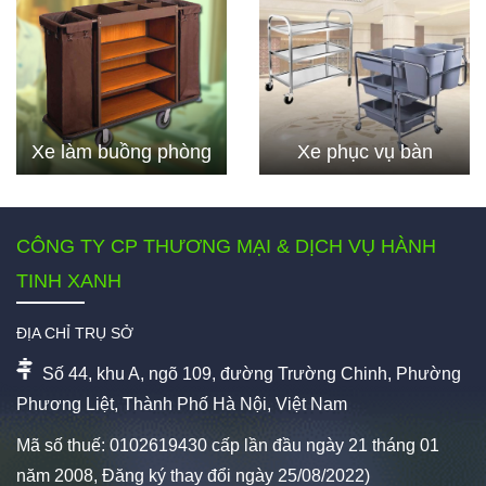
Xe làm buồng phòng
Xe phục vụ bàn
CÔNG TY CP THƯƠNG MẠI & DỊCH VỤ HÀNH
TINH XANH
ĐỊA CHỈ TRỤ SỞ
Số 44, khu A, ngõ 109, đường Trường Chinh, Phường
Phương Liệt, Thành Phố Hà Nội, Việt Nam
Mã số thuế: 0102619430 cấp lần đầu ngày 21 tháng 01
năm 2008, Đăng ký thay đổi ngày 25/08/2022)