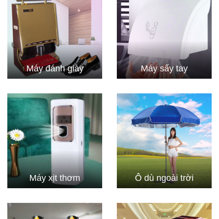
Máy đánh giày
Máy sấy tay
Máy xịt thơm
Ô dù ngoài trời