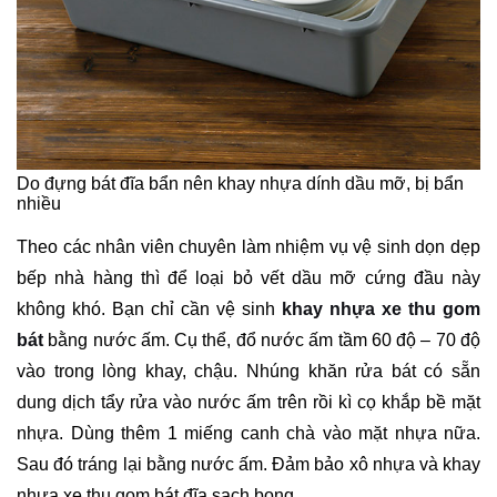
Do đựng bát đĩa bẩn nên khay nhựa dính dầu mỡ, bị bẩn
nhiều
Theo các nhân viên chuyên làm nhiệm vụ vệ sinh dọn dẹp
bếp nhà hàng thì để loại bỏ vết dầu mỡ cứng đầu này
không khó. Bạn chỉ cần vệ sinh
khay nhựa xe thu gom
bát
bằng nước ấm. Cụ thể, đổ nước ấm tầm 60 độ – 70 độ
vào trong lòng khay, chậu. Nhúng khăn rửa bát có sẵn
dung dịch tẩy rửa vào nước ấm trên rồi kì cọ khắp bề mặt
nhựa. Dùng thêm 1 miếng canh chà vào mặt nhựa nữa.
Sau đó tráng lại bằng nước ấm. Đảm bảo xô nhựa và khay
nhựa xe thu gom bát đĩa sạch bong.