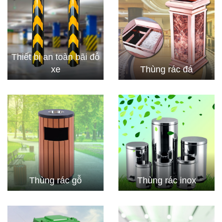
Thiết bị an toàn bãi đỗ
xe
Thùng rác đá
Thùng rác gỗ
Thùng rác inox