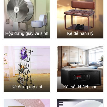
Hộp đựng giấy vệ sinh
Kệ để hành lý
Kệ đựng tạp chí
Két sắt khách sạn