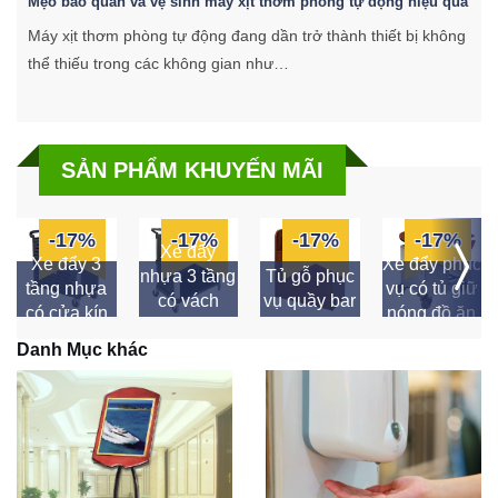
Mẹo bảo quản và vệ sinh máy xịt thơm phòng tự động hiệu quả
C
Máy xịt thơm phòng tự động đang dần trở thành thiết bị không
K
thể thiếu trong các không gian như…
k
SẢN PHẨM KHUYẾN MÃI
-17%
-17%
-17%
-17%
Xe đẩy
Xe đẩy 3
Xe đẩy phục
nhựa 3 tầng
Tủ gỗ phục
tầng nhựa
vụ có tủ giữ
có vách
vụ quầy bar
có cửa kín
nóng đồ ăn
ngăn
Danh Mục khác