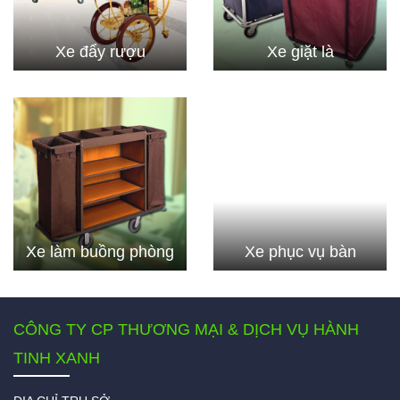
Xe đẩy rượu
Xe giặt là
Xe làm buồng phòng
Xe phục vụ bàn
CÔNG TY CP THƯƠNG MẠI & DỊCH VỤ HÀNH
TINH XANH