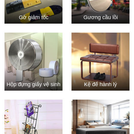
Gờ giảm tốc
Gương cầu lồi
Hộp đựng giấy vệ sinh
Kệ để hành lý