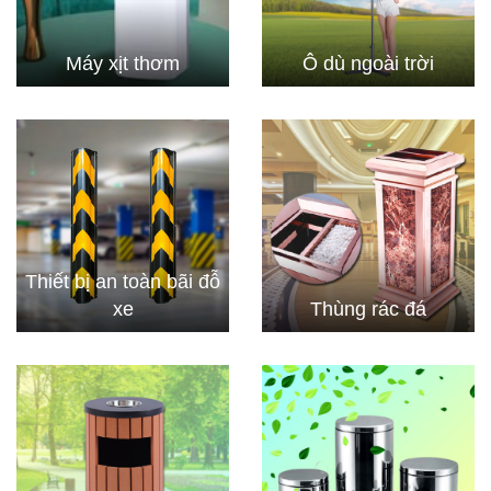
Máy xịt thơm
Ô dù ngoài trời
Thiết bị an toàn bãi đỗ
xe
Thùng rác đá