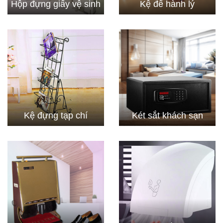
Hộp đựng giấy vệ sinh
Kệ để hành lý
Kệ đựng tạp chí
Két sắt khách sạn