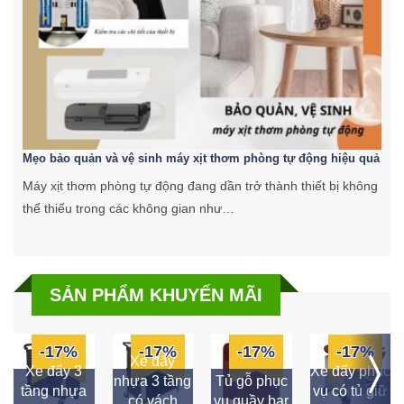
Mẹo bảo quản và vệ sinh máy xịt thơm phòng tự động hiệu quả
C
Máy xịt thơm phòng tự động đang dần trở thành thiết bị không
K
thể thiếu trong các không gian như…
k
SẢN PHẨM KHUYẾN MÃI
-17%
-17%
-17%
-17%
Xe đẩy
Xe đẩy 3
Xe đẩy phục
nhựa 3 tầng
Tủ gỗ phục
tầng nhựa
vụ có tủ giữ
có vách
vụ quầy bar