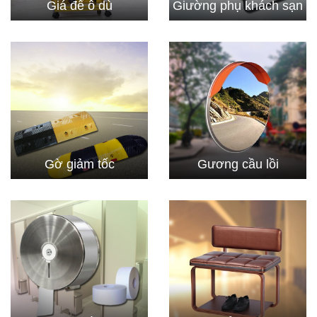
Giá để ô dù
Giường phụ khách sạn
Gờ giảm tốc
Gương cầu lồi