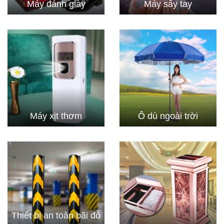
Máy đánh giày
Máy sấy tay
Máy xịt thơm
Ô dù ngoài trời
Thiết bị an toàn bãi đỗ