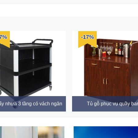
17%
-17%
ẩy nhựa 3 tầng có vách ngăn
Tủ gỗ phục vụ quầy ba