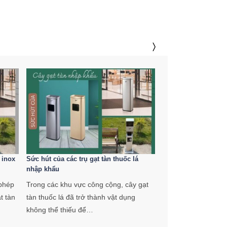
 inox
Sức hút của các trụ gạt tàn thuốc lá
Điểm danh các lỗi h
nhập khẩu
tàn thuốc lá chuyên
phép
Trong các khu vực công cộng, cây gạt
Trong các không gi
t tàn
tàn thuốc lá đã trở thành vật dụng
đại như khách sạn,
không thể thiếu để…
trung tâm thương 