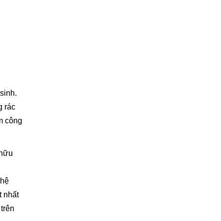
sinh.
g rác
àm công
 hữu
 hệ
t nhất
trên