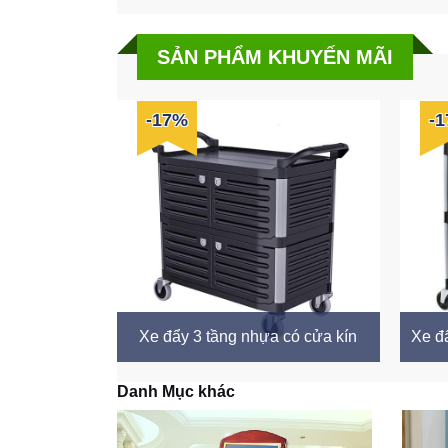
SẢN PHẨM KHUYẾN MÃI
-17%
-
Xe đẩy 3 tầng nhựa có cửa kín
Xe đ
Danh Mục khác