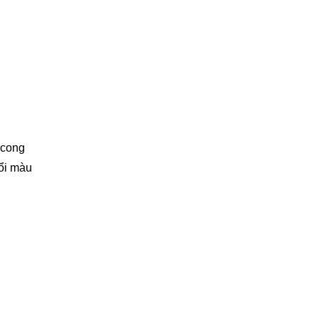
 cong
đổi màu