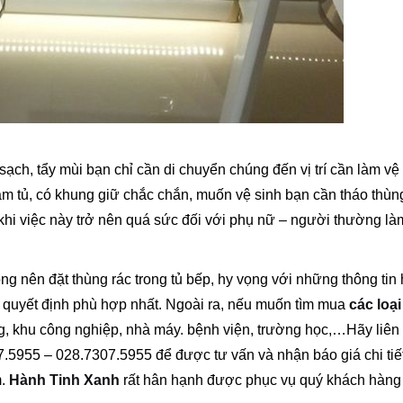
ch, tẩy mùi bạn chỉ cần di chuyển chúng đến vị trí cần làm vệ 
m tủ, có khung giữ chắc chắn, muốn vệ sinh bạn cần tháo thùn
ôi khi việc này trở nên quá sức đối với phụ nữ – người thường l
ng nên đặt thùng rác trong tủ bếp, hy vọng với những thông tin
 quyết định phù hợp nhất. Ngoài ra, nếu muốn tìm mua
các loại
g, khu công nghiệp, nhà máy. bệnh viện, trường học,…Hãy liên
.5955 – 028.7307.5955 để được tư vấn và nhận báo giá chi tiế
m.
Hành Tinh Xanh
rất hân hạnh được phục vụ quý khách hàng 