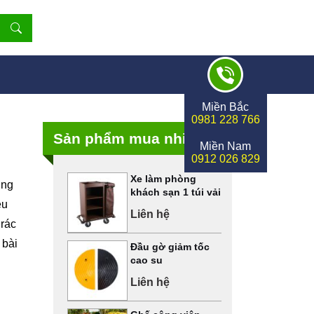
Miền Bắc
0981 228 766
Sản phẩm mua nhiều
Miền Nam
0912 026 829
Xe làm phòng
ờng
khách sạn 1 túi vải
ều
Liên hệ
 rác
 bài
Đầu gờ giảm tốc
cao su
Liên hệ