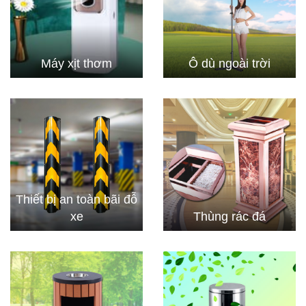
Máy xịt thơm
Ô dù ngoài trời
Thiết bị an toàn bãi đỗ
xe
Thùng rác đá