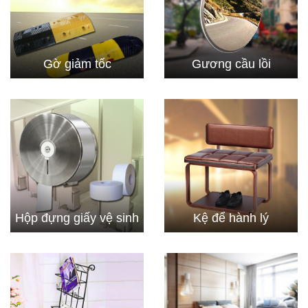
Gờ giảm tốc
Gương cầu lồi
Hộp đựng giấy vệ sinh
Kệ để hành lý