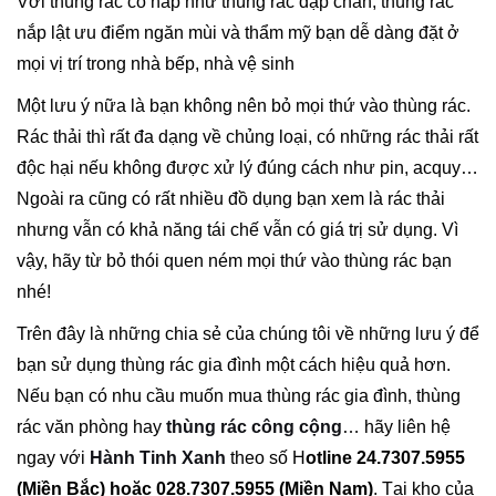
Với thùng rác có nắp như thùng rác đạp chân, thùng rác
nắp lật ưu điểm ngăn mùi và thẩm mỹ bạn dễ dàng đặt ở
mọi vị trí trong nhà bếp, nhà vệ sinh
Một lưu ý nữa là bạn không nên bỏ mọi thứ vào thùng rác.
Rác thải thì rất đa dạng về chủng loại, có những rác thải rất
độc hại nếu không được xử lý đúng cách như pin, acquy…
Ngoài ra cũng có rất nhiều đồ dụng bạn xem là rác thải
nhưng vẫn có khả năng tái chế vẫn có giá trị sử dụng. Vì
vậy, hãy từ bỏ thói quen ném mọi thứ vào thùng rác bạn
nhé!
Trên đây là những chia sẻ của chúng tôi về những lưu ý để
bạn sử dụng thùng rác gia đình một cách hiệu quả hơn.
Nếu bạn có nhu cầu muốn mua thùng rác gia đình, thùng
rác văn phòng hay
thùng rác công cộng
… hãy liên hệ
ngay với
Hành Tinh Xanh
theo số H
otline 24.7307.5955
(Miền Bắc) hoặc 028.7307.5955 (Miền Nam)
. Tại kho của