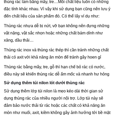
thùng rác làm bằng mây, tre…Mỗi chất liệu luôn có những
đặc tính khác nhau. Vì vậy khi sử dụng bạn cũng nên lưu ý
đến chất liệu của sản phẩm đó. Có thể lấy ví dụ như:
Thùng rác nhựa dễ bị nứt, vỡ bạn không nên đựng những
vật nặng, vật sắc nhọn hoặc những chất bám dính như
xăng, dầu thải…
Thùng rác inox và thùng rác thép thì cần tránh những chất
thải có axit với khả năng ăn mòn để tránh gây hoen gỉ
Thùng rác bằng mây, tre, gỗ thì hạn chế bỏ rác có nước,
điều này sẽ khiến thùng rác dễ ẩm mốc và nhanh hư hỏng
Sử dụng thêm túi nilon lót dưới thùng rác
Sử dụng thêm lớp túi nilon là mẹo kéo dài thời gian sử
dụng thùng rác của nhiều người nội trợ. Lớp túi này sẽ
đảm bảo nước thải từ rác hoặc các chất có khả năng ăn
mòn như muối, axit, kiềm không gây ảnh hưởng tới bề mặt