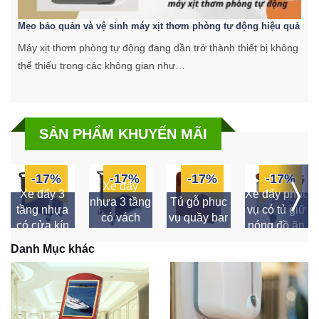
Mẹo bảo quản và vệ sinh máy xịt thơm phòng tự động hiệu quả
C
Máy xịt thơm phòng tự động đang dần trở thành thiết bị không
K
thể thiếu trong các không gian như…
k
SẢN PHẨM KHUYẾN MÃI
-17%
-17%
-17%
-17%
Xe đẩy
Xe đẩy 3
Xe đẩy phục
nhựa 3 tầng
Tủ gỗ phục
tầng nhựa
vụ có tủ giữ
có vách
vụ quầy bar
có cửa kín
nóng đồ ăn
ngăn
Danh Mục khác