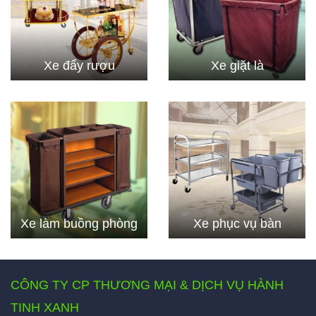
Xe đẩy rượu
Xe giặt là
Xe làm buồng phòng
Xe phục vụ bàn
CÔNG TY CP THƯƠNG MẠI & DỊCH VỤ HÀNH
TINH XANH