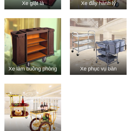
Xe giặt là
Xe đẩy hành lý
Xe làm buồng phòng
Xe phục vụ bàn