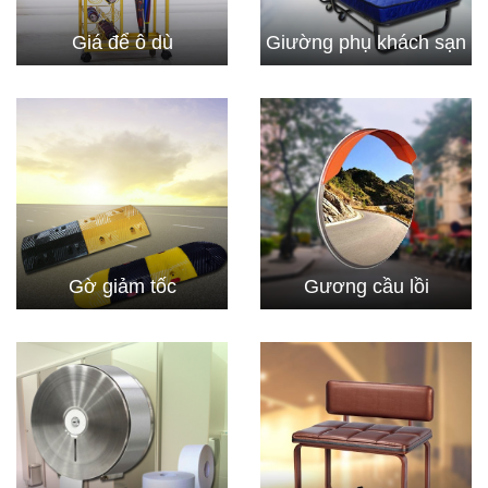
Giá để ô dù
Giường phụ khách sạn
Gờ giảm tốc
Gương cầu lồi