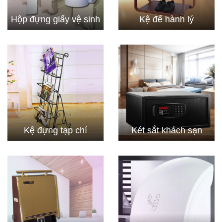
Hộp đựng giấy vệ sinh
Kệ để hành lý
Kệ đựng tạp chí
Két sắt khách sạn