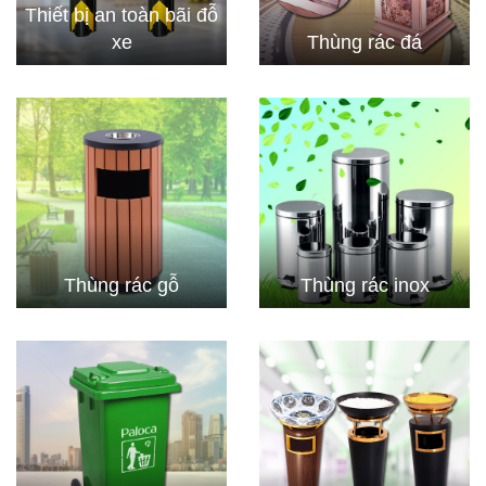
Thiết bị an toàn bãi đỗ
xe
Thùng rác đá
Thùng rác gỗ
Thùng rác inox