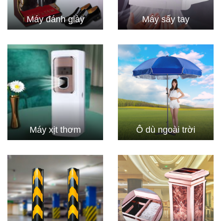
Máy đánh giày
Máy sấy tay
Máy xịt thơm
Ô dù ngoài trời