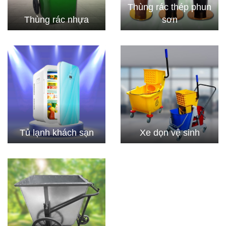
Thùng rác thép phun
Thùng rác nhựa
sơn
Tủ lạnh khách sạn
Xe dọn vệ sinh