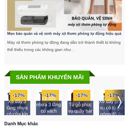
Mẹo bảo quản và vệ sinh máy xịt thơm phòng tự động hiệu quả
C
Máy xịt thơm phòng tự động đang dần trở thành thiết bị không
K
thể thiếu trong các không gian như…
k
SẢN PHẨM KHUYẾN MÃI
-17%
-17%
-17%
-17%
Xe đẩy
Xe đẩy 3
Xe đẩy phục
nhựa 3 tầng
Tủ gỗ phục
tầng nhựa
vụ có tủ giữ
có vách
vụ quầy bar
có cửa kín
nóng đồ ăn
ngăn
Danh Mục khác