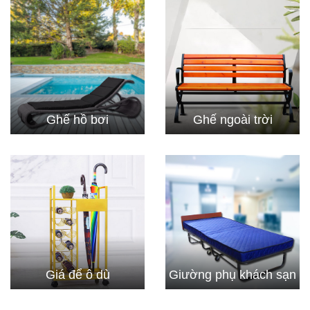
Ghế hồ bơi
Ghế ngoài trời
Giá để ô dù
Giường phụ khách sạn