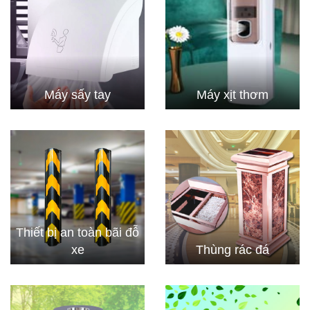
Máy sấy tay
Máy xịt thơm
Thiết bị an toàn bãi đỗ
xe
Thùng rác đá