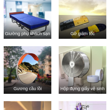
Giường phụ khách sạn
Gờ giảm tốc
Gương cầu lồi
Hộp đựng giấy vệ sinh