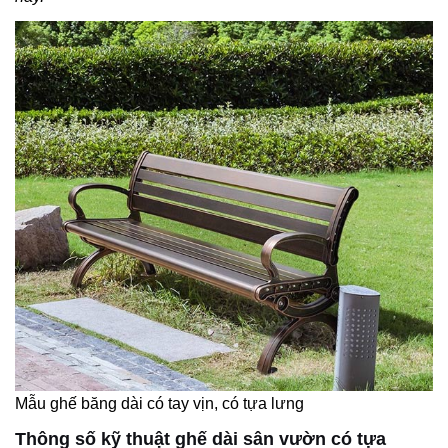
Mẫu ghế băng dài có tay vịn, có tựa lưng
Thông số kỹ thuật ghế dài sân vườn có tựa