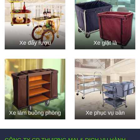
Xe đẩy rượu
Xe giặt là
Xe làm buồng phòng
Xe phục vụ bàn
CÔNG TY CP THƯƠNG MẠI & DỊCH VỤ HÀNH