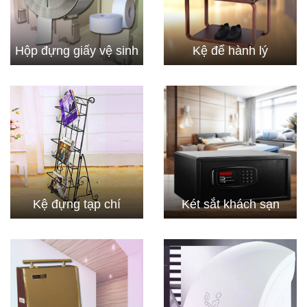
Hộp đựng giấy vệ sinh
Kệ để hành lý
Kệ đựng tạp chí
Két sắt khách sạn