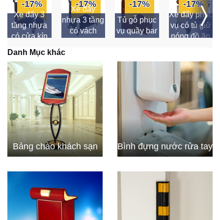
-17%
-17%
-17%
-17%
Xe đẩy
Xe đẩy 3
Xe đẩy phục
nhựa 3 tầng
Tủ gỗ phục
tầng nhựa
vụ có tủ giữ
có vách
vụ quầy bar
có cửa kín
nóng đồ ăn
ngăn
Danh Mục khác
Bảng chào khách sạn
Bình đựng nước rửa tay