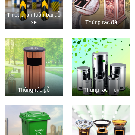
Thiết bị an toàn bãi đỗ
xe
Thùng rác đá
Thùng rác gỗ
Thùng rác inox