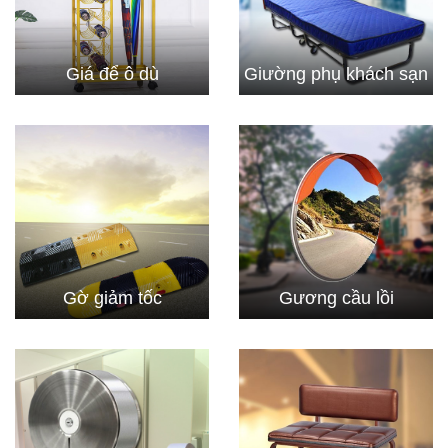
Giá để ô dù
Giường phụ khách sạn
Gờ giảm tốc
Gương cầu lồi