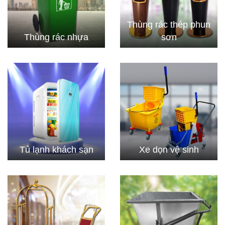
Thùng rác thép phun
Thùng rác nhựa
sơn
Tủ lạnh khách sạn
Xe dọn vệ sinh