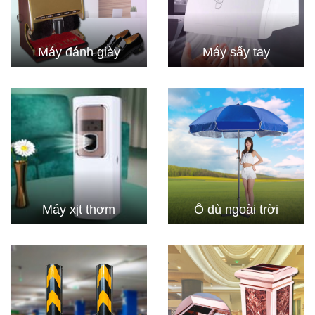
Máy đánh giày
Máy sấy tay
Máy xịt thơm
Ô dù ngoài trời