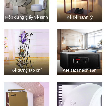
Hộp đựng giấy vệ sinh
Kệ để hành lý
Kệ đựng tạp chí
Két sắt khách sạn