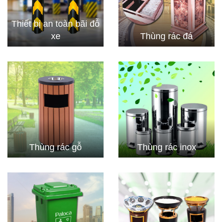
Thiết bị an toàn bãi đỗ
xe
Thùng rác đá
Thùng rác gỗ
Thùng rác inox