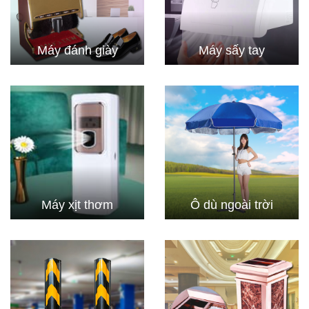
Máy đánh giày
Máy sấy tay
Máy xịt thơm
Ô dù ngoài trời