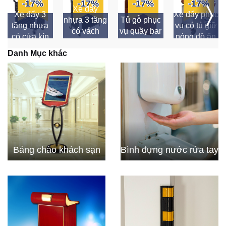
-17%
-17%
-17%
-17%
Xe đẩy
Xe đẩy 3
Xe đẩy phục
nhựa 3 tầng
Tủ gỗ phục
tầng nhựa
vụ có tủ giữ
có vách
vụ quầy bar
có cửa kín
nóng đồ ăn
ngăn
Danh Mục khác
Bảng chào khách sạn
Bình đựng nước rửa tay