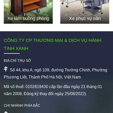
Xe làm buồng phòng
Xe phục vụ bàn
CÔNG TY CP THƯƠNG MẠI & DỊCH VỤ HÀNH
TINH XANH
ĐỊA CHỈ TRỤ SỞ
Số 44, khu A, ngõ 109, đường Trường Chinh, Phường
Phương Liệt, Thành Phố Hà Nội, Việt Nam
Mã số thuế: 0102619430 cấp lần đầu ngày 21 tháng 01
năm 2008, Đăng ký thay đổi ngày 25/08/2022)
CHI NHÁNH PHÍA BẮC