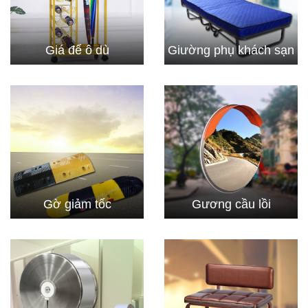
Giá để ô dù
Giường phụ khách sạn
Gờ giảm tốc
Gương cầu lồi