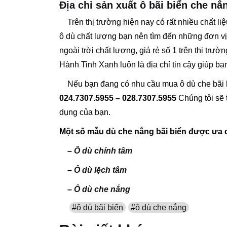
Địa chỉ sản xuất ô bãi biển che nắ
Trên thị trường hiện nay có rất nhiều chất 
ô dù chất lượng bạn nên tìm đến những đơn vị
ngoài trời chất lượng, giá rẻ số 1 trên thị trư
Hành Tinh Xanh luôn là địa chỉ tin cậy giúp b
Nếu bạn đang có nhu cầu mua ô dù che bãi bi
024.7307.5955 – 028.7307.5955
Chúng tôi sẽ 
dụng của bạn.
Một số mẫu dù che nắng bãi biển được ưa 
–
Ô dù chính tâm
–
Ô dù lệch tâm
–
Ô dù che nắng
#ô dù bãi biển
#ô dù che nắng