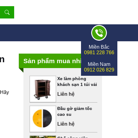
Miền Bắc
0981 228 766
ện
Sản phẩm mua nhiều
Miền Nam
0912 026 829
Xe làm phòng
khách sạn 1 túi vải
? Hãy
Liên hệ
Đầu gờ giảm tốc
cao su
Liên hệ