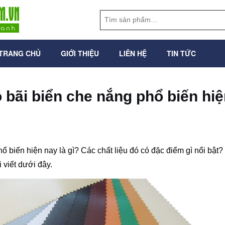
TRANG CHỦ
GIỚI THIỆU
LIÊN HỆ
TIN TỨC
ô bãi biển che nắng phổ biến hi
ổ biến hiện nay là gì? Các chất liệu đó có đặc điểm gì nổi bật
viết dưới đây.