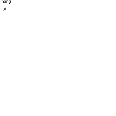
e nắng
 lại