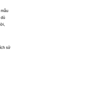
u mẫu
 dù
ời,
ích sử