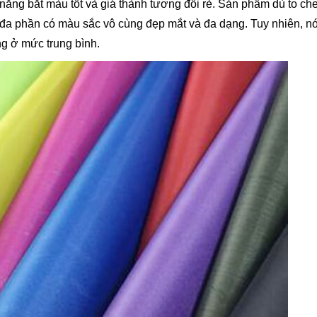
năng bắt màu tốt và giá thành tương đối rẻ. Sản phẩm dù to ch
x đa phần có màu sắc vô cùng đẹp mắt và đa dạng. Tuy nhiên, nó
g ở mức trung bình.