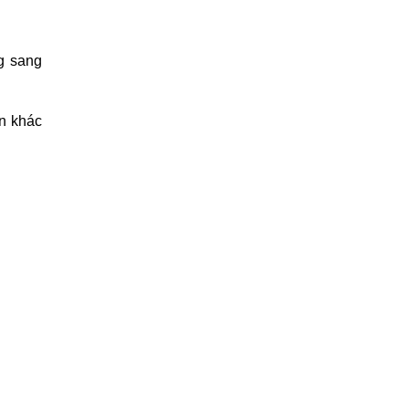
g sang
an khác