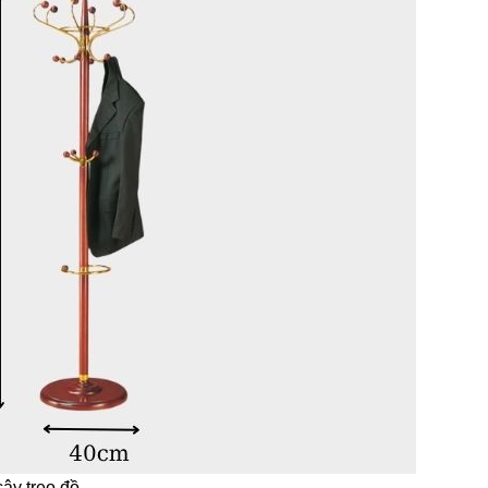
ây treo đồ