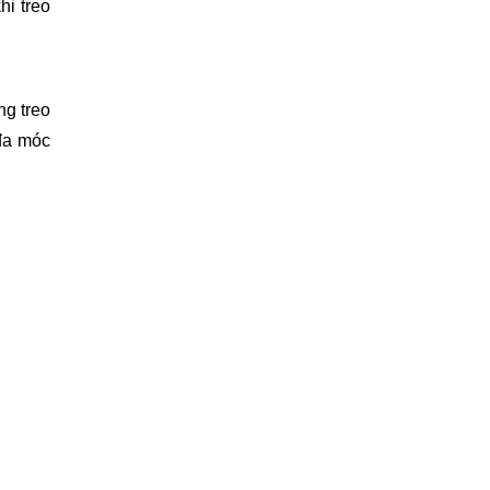
hi treo
ng treo
 đa móc