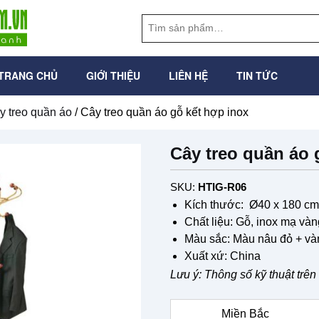
TRANG CHỦ
GIỚI THIỆU
LIÊN HỆ
TIN TỨC
y treo quần áo
/ Cây treo quần áo gỗ kết hợp inox
Cây treo quần áo 
SKU:
HTIG-R06
Kích thước: Ø40 x 180 cm
Chất liệu: Gỗ, inox mạ vàn
Màu sắc: Màu nâu đỏ + và
Xuất xứ: China
Lưu ý: Thông số kỹ thuật trê
Miền Bắc