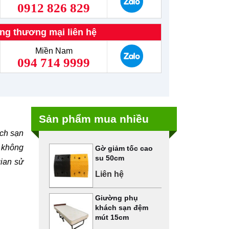
0912 826 829
ng thương mại liên hệ
Miền Nam
094 714 9999
Sản phẩm mua nhiều
ách sạn
o không
Gờ giảm tốc cao
su 50cm
gian sử
Liên hệ
Giường phụ
khách sạn đệm
mút 15cm