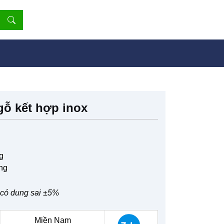
gỗ kết hợp inox
g
ng
n có dung sai ±5%
Miền Nam