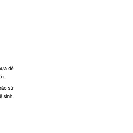
hựa dễ
ớc.
 báo sử
ệ sinh,