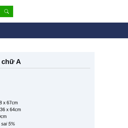
, chữ A
28 x 67cm
 36 x 64cm
30cm
 sai 5%