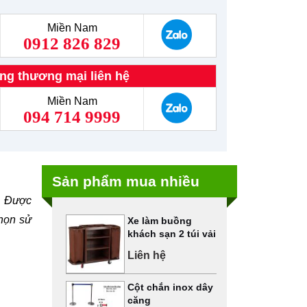
Miền Nam
0912 826 829
ng thương mại liên hệ
Miền Nam
094 714 9999
Sản phẩm mua nhiều
a. Được
chọn sử
Xe làm buồng
khách sạn 2 túi vải
Liên hệ
Cột chắn inox dây
căng