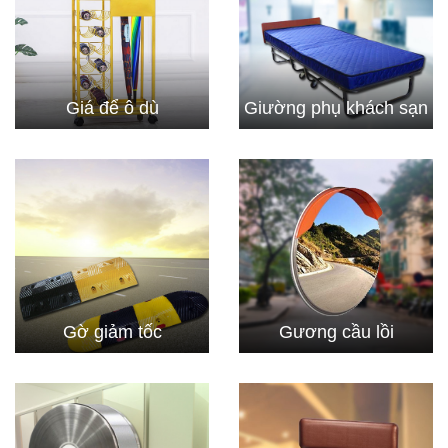
Giá để ô dù
Giường phụ khách sạn
Gờ giảm tốc
Gương cầu lồi