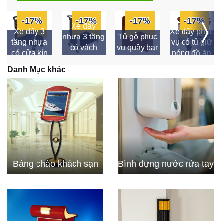
-17%
-17%
-17%
-17%
Xe đẩy
Xe đẩy 3
Xe đẩy phục
nhựa 3 tầng
Tủ gỗ phục
tầng nhựa
vụ có tủ giữ
có vách
vụ quầy bar
có cửa kín
nóng đồ ăn
ngăn
Danh Mục khác
Bảng chào khách sạn
Bình đựng nước rửa tay