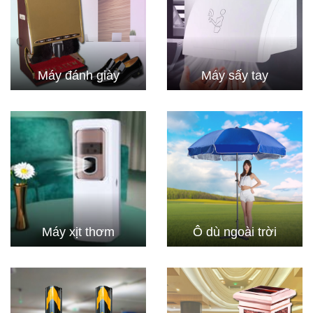
Máy đánh giày
Máy sấy tay
Máy xịt thơm
Ô dù ngoài trời