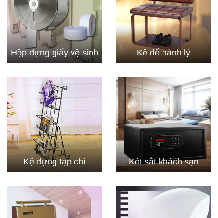
Hộp đựng giấy vệ sinh
Kệ để hành lý
Kệ đựng tạp chí
Két sắt khách sạn