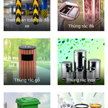
Thiết bị an toàn bãi đỗ
xe
Thùng rác đá
Thùng rác gỗ
Thùng rác inox